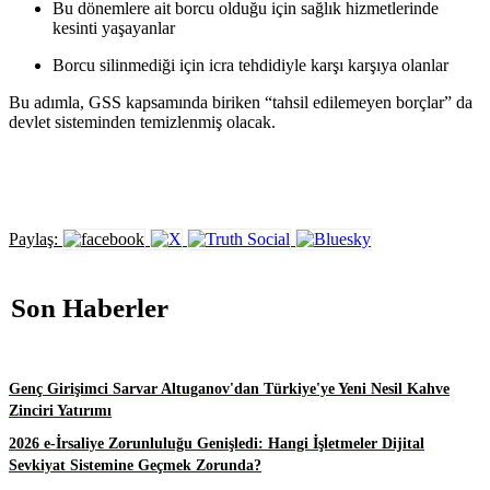
Bu dönemlere ait borcu olduğu için sağlık hizmetlerinde
kesinti yaşayanlar
Borcu silinmediği için icra tehdidiyle karşı karşıya olanlar
Bu adımla, GSS kapsamında biriken “tahsil edilemeyen borçlar” da
devlet sisteminden temizlenmiş olacak.
Paylaş:
Son Haberler
Genç Girişimci Sarvar Altuganov'dan Türkiye'ye Yeni Nesil Kahve
Zinciri Yatırımı
2026 e-İrsaliye Zorunluluğu Genişledi: Hangi İşletmeler Dijital
Sevkiyat Sistemine Geçmek Zorunda?