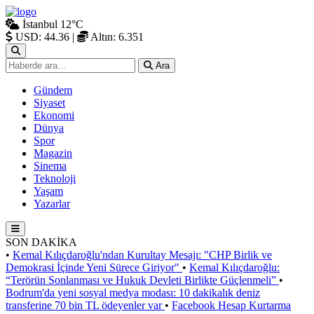
İstanbul
12°C
USD: 44.36
|
Altın: 6.351
Ara
Gündem
Siyaset
Ekonomi
Dünya
Spor
Magazin
Sinema
Teknoloji
Yaşam
Yazarlar
SON DAKİKA
•
Kemal Kılıçdaroğlu'ndan Kurultay Mesajı: "CHP Birlik ve
Demokrasi İçinde Yeni Sürece Giriyor"
•
Kemal Kılıçdaroğlu:
“Terörün Sonlanması ve Hukuk Devleti Birlikte Güçlenmeli”
•
Bodrum'da yeni sosyal medya modası: 10 dakikalık deniz
transferine 70 bin TL ödeyenler var
•
Facebook Hesap Kurtarma