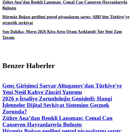
Zühre Ana’dan Renkli Lansman: Cemal Can Canseven Hayranlarıyla
Buluştu
Hürmüz Boğazı gerilimi petrol piyasalarını sarstı: ABD’den Türkiye’ye
stratejik sevkiyat
Son Dakika: Mayıs 2026 Kira Artış Oranı Açıklandı! İşte Yeni Zam
Tavanı
Benzer Haberler
Genç Girişimci Sarvar Altuganov'dan Türkiye'ye
Yeni Nesil Kahve Zinciri Yatırımı
2026 e-İrsaliye Zorunluluğu Genişledi: Hangi
İşletmeler Dijital Sevkiyat Sistemine Geçmek
Zorunda?
Zühre Ana’dan Renkli Lansman: Cemal Can
Canseven Hayranlarıyla Buluştu
Hürmüz Boğazı gerilimi petrol piyasalarını sarstı: