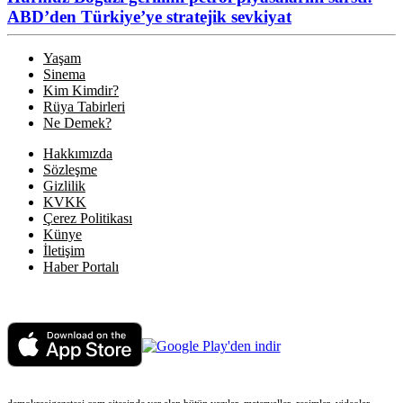
ABD’den Türkiye’ye stratejik sevkiyat
Yaşam
Sinema
Kim Kimdir?
Rüya Tabirleri
Ne Demek?
Hakkımızda
Sözleşme
Gizlilik
KVKK
Çerez Politikası
Künye
İletişim
Haber Portalı