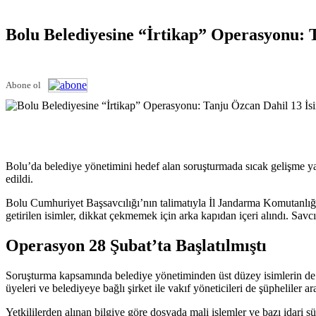
Bolu Belediyesine “İrtikap” Operasyonu: 
Abone ol
Bolu’da belediye yönetimini hedef alan soruşturmada sıcak gelişme ya
edildi.
Bolu Cumhuriyet Başsavcılığı’nın talimatıyla İl Jandarma Komutanlığı 
getirilen isimler, dikkat çekmemek için arka kapıdan içeri alındı. Savcı
Operasyon 28 Şubat’ta Başlatılmıştı
Soruşturma kapsamında belediye yönetiminden üst düzey isimlerin de y
üyeleri ve belediyeye bağlı şirket ile vakıf yöneticileri de şüpheliler a
Yetkililerden alınan bilgiye göre dosyada mali işlemler ve bazı idari s