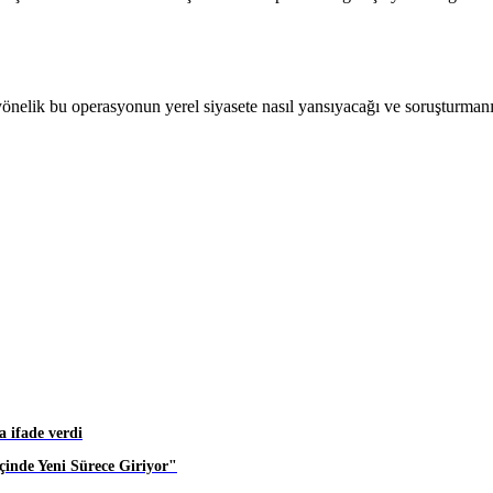
 yönelik bu operasyonun yerel siyasete nasıl yansıyacağı ve soruşturm
 ifade verdi
inde Yeni Sürece Giriyor"