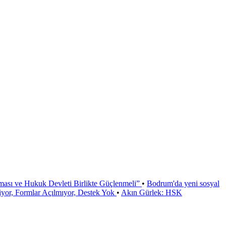
ması ve Hukuk Devleti Birlikte Güçlenmeli”
•
Bodrum'da yeni sosyal
or, Formlar Açılmıyor, Destek Yok
•
Akın Gürlek: HSK