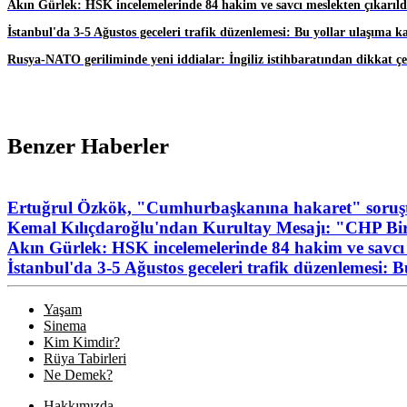
Akın Gürlek: HSK incelemelerinde 84 hakim ve savcı meslekten çıkarıld
İstanbul'da 3-5 Ağustos geceleri trafik düzenlemesi: Bu yollar ulaşıma k
Rusya-NATO geriliminde yeni iddialar: İngiliz istihbaratından dikkat ç
Benzer Haberler
Ertuğrul Özkök, "Cumhurbaşkanına hakaret" soruşt
Kemal Kılıçdaroğlu'ndan Kurultay Mesajı: "CHP Birl
Akın Gürlek: HSK incelemelerinde 84 hakim ve savcı 
İstanbul'da 3-5 Ağustos geceleri trafik düzenlemesi: 
Yaşam
Sinema
Kim Kimdir?
Rüya Tabirleri
Ne Demek?
Hakkımızda