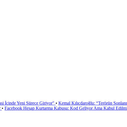
si İçinde Yeni Sürece Giriyor"
•
Kemal Kılıçdaroğlu: “Terörün Sonlan
r
•
Facebook Hesap Kurtarma Kabusu: Kod Geliyor Ama Kabul Edilmiy