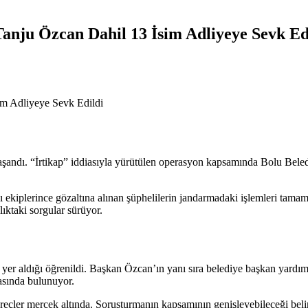
Tanju Özcan Dahil 13 İsim Adliyeye Sevk Ed
şandı. “İrtikap” iddiasıyla yürütülen operasyon kapsamında Bolu Beled
ekiplerince gözaltına alınan şüphelilerin jandarmadaki işlemleri tamam
lıktaki sorgular sürüyor.
er aldığı öğrenildi. Başkan Özcan’ın yanı sıra belediye başkan yardımc
rasında bulunuyor.
üreçler mercek altında. Soruşturmanın kapsamının genişleyebileceği belir