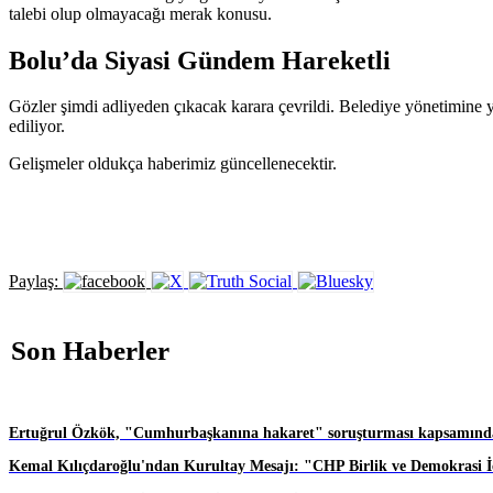
talebi olup olmayacağı merak konusu.
Bolu’da Siyasi Gündem Hareketli
Gözler şimdi adliyeden çıkacak karara çevrildi. Belediye yönetimine
ediliyor.
Gelişmeler oldukça haberimiz güncellenecektir.
Paylaş:
Son Haberler
Ertuğrul Özkök, "Cumhurbaşkanına hakaret" soruşturması kapsamında
Kemal Kılıçdaroğlu'ndan Kurultay Mesajı: "CHP Birlik ve Demokrasi İç