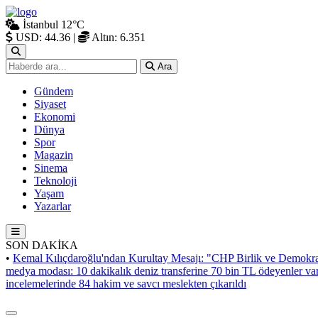
İstanbul
12°C
USD: 44.36
|
Altın: 6.351
Ara
Gündem
Siyaset
Ekonomi
Dünya
Spor
Magazin
Sinema
Teknoloji
Yaşam
Yazarlar
SON DAKİKA
•
Kemal Kılıçdaroğlu'ndan Kurultay Mesajı: "CHP Birlik ve Demokra
medya modası: 10 dakikalık deniz transferine 70 bin TL ödeyenler va
incelemelerinde 84 hakim ve savcı meslekten çıkarıldı