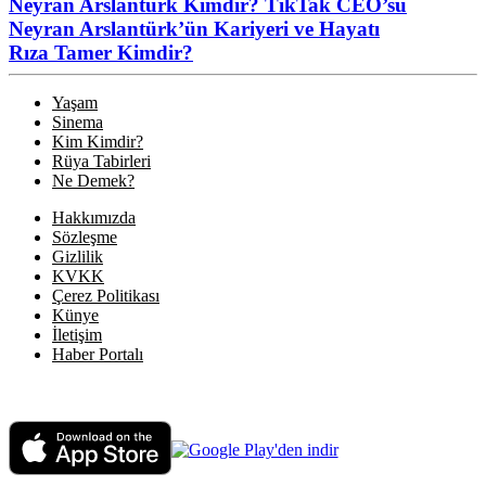
Neyran Arslantürk Kimdir? TikTak CEO’su
Neyran Arslantürk’ün Kariyeri ve Hayatı
Rıza Tamer Kimdir?
Yaşam
Sinema
Kim Kimdir?
Rüya Tabirleri
Ne Demek?
Hakkımızda
Sözleşme
Gizlilik
KVKK
Çerez Politikası
Künye
İletişim
Haber Portalı