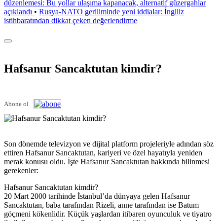
düzenlemesi: Bu yollar ulaşıma kapanacak, alternatif güzergahlar
açıklandı
•
Rusya-NATO geriliminde yeni iddialar: İngiliz
istihbaratından dikkat çeken değerlendirme
Hafsanur Sancaktutan kimdir?
Abone ol
Son dönemde televizyon ve dijital platform projeleriyle adından söz
ettiren Hafsanur Sancaktutan, kariyeri ve özel hayatıyla yeniden
merak konusu oldu. İşte Hafsanur Sancaktutan hakkında bilinmesi
gerekenler:
Hafsanur Sancaktutan kimdir?
20 Mart 2000 tarihinde İstanbul’da dünyaya gelen Hafsanur
Sancaktutan, baba tarafından Rizeli, anne tarafından ise Batum
göçmeni kökenlidir. Küçük yaşlardan itibaren oyunculuk ve tiyatro