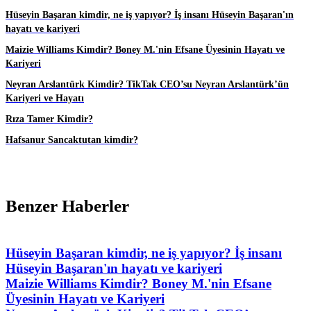
Hüseyin Başaran kimdir, ne iş yapıyor? İş insanı Hüseyin Başaran'ın
hayatı ve kariyeri
Maizie Williams Kimdir? Boney M.'nin Efsane Üyesinin Hayatı ve
Kariyeri
Neyran Arslantürk Kimdir? TikTak CEO’su Neyran Arslantürk’ün
Kariyeri ve Hayatı
Rıza Tamer Kimdir?
Hafsanur Sancaktutan kimdir?
Benzer Haberler
Hüseyin Başaran kimdir, ne iş yapıyor? İş insanı
Hüseyin Başaran'ın hayatı ve kariyeri
Maizie Williams Kimdir? Boney M.'nin Efsane
Üyesinin Hayatı ve Kariyeri