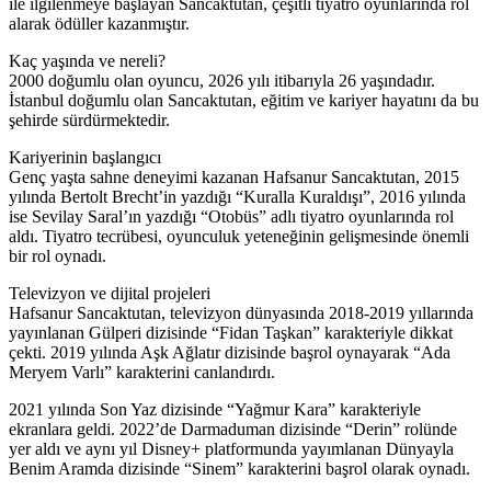
ile ilgilenmeye başlayan Sancaktutan, çeşitli tiyatro oyunlarında rol
alarak ödüller kazanmıştır.
Kaç yaşında ve nereli?
2000 doğumlu olan oyuncu, 2026 yılı itibarıyla 26 yaşındadır.
İstanbul doğumlu olan Sancaktutan, eğitim ve kariyer hayatını da bu
şehirde sürdürmektedir.
Kariyerinin başlangıcı
Genç yaşta sahne deneyimi kazanan Hafsanur Sancaktutan, 2015
yılında Bertolt Brecht’in yazdığı “Kuralla Kuraldışı”, 2016 yılında
ise Sevilay Saral’ın yazdığı “Otobüs” adlı tiyatro oyunlarında rol
aldı. Tiyatro tecrübesi, oyunculuk yeteneğinin gelişmesinde önemli
bir rol oynadı.
Televizyon ve dijital projeleri
Hafsanur Sancaktutan, televizyon dünyasında 2018-2019 yıllarında
yayınlanan Gülperi dizisinde “Fidan Taşkan” karakteriyle dikkat
çekti. 2019 yılında Aşk Ağlatır dizisinde başrol oynayarak “Ada
Meryem Varlı” karakterini canlandırdı.
2021 yılında Son Yaz dizisinde “Yağmur Kara” karakteriyle
ekranlara geldi. 2022’de Darmaduman dizisinde “Derin” rolünde
yer aldı ve aynı yıl Disney+ platformunda yayımlanan Dünyayla
Benim Aramda dizisinde “Sinem” karakterini başrol olarak oynadı.