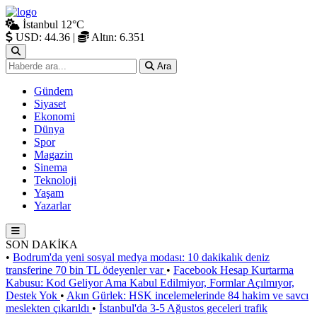
İstanbul
12°C
USD: 44.36
|
Altın: 6.351
Ara
Gündem
Siyaset
Ekonomi
Dünya
Spor
Magazin
Sinema
Teknoloji
Yaşam
Yazarlar
SON DAKİKA
•
Bodrum'da yeni sosyal medya modası: 10 dakikalık deniz
transferine 70 bin TL ödeyenler var
•
Facebook Hesap Kurtarma
Kabusu: Kod Geliyor Ama Kabul Edilmiyor, Formlar Açılmıyor,
Destek Yok
•
Akın Gürlek: HSK incelemelerinde 84 hakim ve savcı
meslekten çıkarıldı
•
İstanbul'da 3-5 Ağustos geceleri trafik