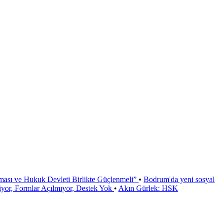
ması ve Hukuk Devleti Birlikte Güçlenmeli”
•
Bodrum'da yeni sosyal
or, Formlar Açılmıyor, Destek Yok
•
Akın Gürlek: HSK