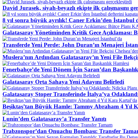
David Jurasek, siyah-beyazlı ekipte ilk çalışmasını ger
8 yıl sonra büyük ayrılık! Caner Erkin’den İstanbul 
Galatasaray Yönetiminden Kritik Gece Açıklaması: B
Transferde Yeni Perde: John Duran’ın Menajeri İsta
Muslera’nın Ardından Galatasaray’ın Yeni File Bekçi
Fenerbahçe’de Yeni Dönem İçin Saran’dan Başkanlı
Galatasaray Orta Sahaya Yeni Adayını Belirledi
Galatasaray Stoper Transferinde İtalya’ya Odaklandı
Beşiktaş’tan Büyük Hamle: Tammy Abraham 4 Yıl K
Lunin’den Galatasaray’a Transfer Yanıtı
Trabzonspor’dan Onuachu Bombası: Transfer Tam