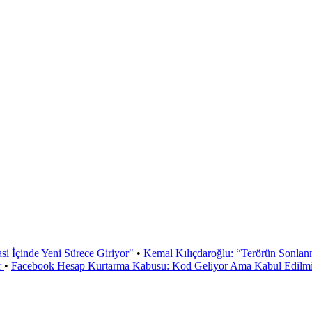
si İçinde Yeni Sürece Giriyor"
•
Kemal Kılıçdaroğlu: “Terörün Sonlan
r
•
Facebook Hesap Kurtarma Kabusu: Kod Geliyor Ama Kabul Edilmiy