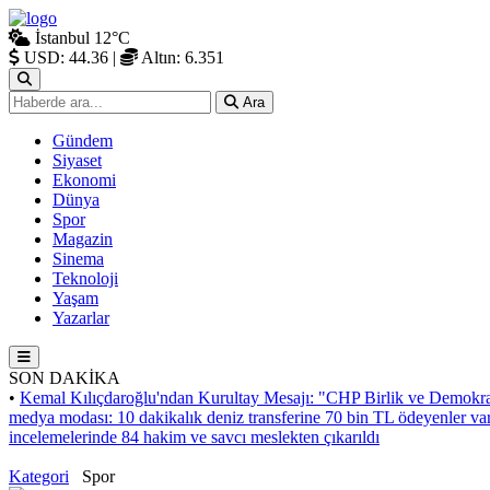
İstanbul
12°C
USD: 44.36
|
Altın: 6.351
Ara
Gündem
Siyaset
Ekonomi
Dünya
Spor
Magazin
Sinema
Teknoloji
Yaşam
Yazarlar
SON DAKİKA
•
Kemal Kılıçdaroğlu'ndan Kurultay Mesajı: "CHP Birlik ve Demokra
medya modası: 10 dakikalık deniz transferine 70 bin TL ödeyenler va
incelemelerinde 84 hakim ve savcı meslekten çıkarıldı
Kategori
Spor