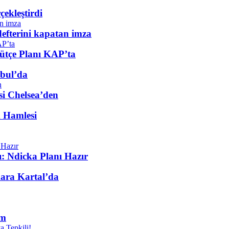
çekleştirdi
defterini kapatan imza
ütçe Planı KAP’ta
nbul’da
si Chelsea’den
k Hamlesi
: Ndicka Planı Hazır
ara Kartal’da
am