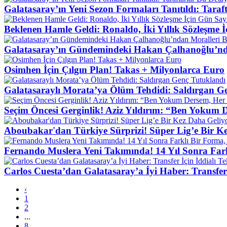
Galatasaray’ın Yeni Sezon Formaları Tanıtıldı: Taraf
Beklenen Hamle Geldi: Ronaldo, İki Yıllık Sözleşme 
Galatasaray’ın Gündemindeki Hakan Çalhanoğlu’nd
Osimhen İçin Çılgın Plan! Takas + Milyonlarca Euro
Galatasaraylı Morata’ya Ölüm Tehdidi: Saldırgan G
Seçim Öncesi Gerginlik! Aziz Yıldırım: “Ben Yokum D
Aboubakar'dan Türkiye Sürprizi! Süper Lig’e Bir K
Fernando Muslera Yeni Takımında! 14 Yıl Sonra Far
Carlos Cuesta’dan Galatasaray’a İyi Haber: Transfer İ
‹
1
2
...
8