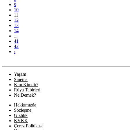
9
10
11
12
13
14
...
41
42
›
Yaşam
Sinema
Kim Kimdir?
Rüya Tabirleri
Ne Demek?
Hakkımızda
Sözleşme
Gizlilik
KVKK
Çerez Politikası