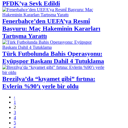
PFDK’ya Sevk Edildi
Fenerbahçe’den UEFA’ya Resmî
Başvuru: Maç Hakeminin Kararları
Tartışma Yarattı
Türk Futbolunda Bahis Operasyonu:
Eyüpspor Başkanı Dahil 4 Tutuklama
Brezilya’da “kıyamet gibi” fırtına:
Evlerin %90’ı yerle bir oldu
‹
1
2
3
4
5
6