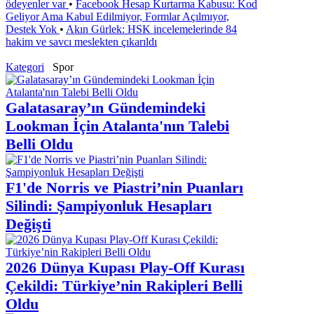
ödeyenler var
•
Facebook Hesap Kurtarma Kabusu: Kod
Geliyor Ama Kabul Edilmiyor, Formlar Açılmıyor,
Destek Yok
•
Akın Gürlek: HSK incelemelerinde 84
hakim ve savcı meslekten çıkarıldı
Kategori
Spor
Galatasaray’ın Gündemindeki
Lookman İçin Atalanta'nın Talebi
Belli Oldu
F1'de Norris ve Piastri’nin Puanları
Silindi: Şampiyonluk Hesapları
Değişti
2026 Dünya Kupası Play-Off Kurası
Çekildi: Türkiye’nin Rakipleri Belli
Oldu