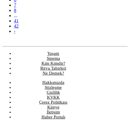
7
8
...
41
42
›
Yaşam
Sinema
Kim Kimdir?
Rüya Tabirleri
Ne Demek?
Hakkımızda
Sözleşme
Gizlilik
KVKK
Çerez Politikası
Künye
İletişim
Haber Portalı