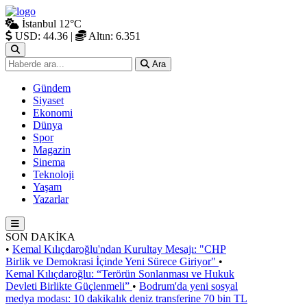
İstanbul
12°C
USD: 44.36
|
Altın: 6.351
Ara
Gündem
Siyaset
Ekonomi
Dünya
Spor
Magazin
Sinema
Teknoloji
Yaşam
Yazarlar
SON DAKİKA
•
Kemal Kılıçdaroğlu'ndan Kurultay Mesajı: "CHP
Birlik ve Demokrasi İçinde Yeni Sürece Giriyor"
•
Kemal Kılıçdaroğlu: “Terörün Sonlanması ve Hukuk
Devleti Birlikte Güçlenmeli”
•
Bodrum'da yeni sosyal
medya modası: 10 dakikalık deniz transferine 70 bin TL