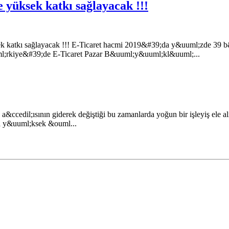
e yüksek katkı sağlayacak !!!
sek katkı sağlayacak !!! E-Ticaret hacmi 2019&#39;da y&uuml;zde 39 
l;rkiye&#39;de E-Ticaret Pazar B&uuml;y&uuml;kl&uuml;...
a&ccedil;ısının giderek değiştiği bu zamanlarda yoğun bir işleyiş ele 
ına y&uuml;ksek &ouml...