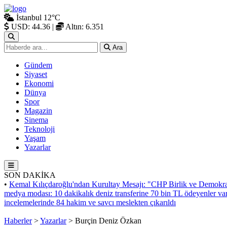
İstanbul
12°C
USD: 44.36
|
Altın: 6.351
Ara
Gündem
Siyaset
Ekonomi
Dünya
Spor
Magazin
Sinema
Teknoloji
Yaşam
Yazarlar
SON DAKİKA
•
Kemal Kılıçdaroğlu'ndan Kurultay Mesajı: "CHP Birlik ve Demokra
medya modası: 10 dakikalık deniz transferine 70 bin TL ödeyenler va
incelemelerinde 84 hakim ve savcı meslekten çıkarıldı
Haberler
>
Yazarlar
>
Burçin Deniz Özkan