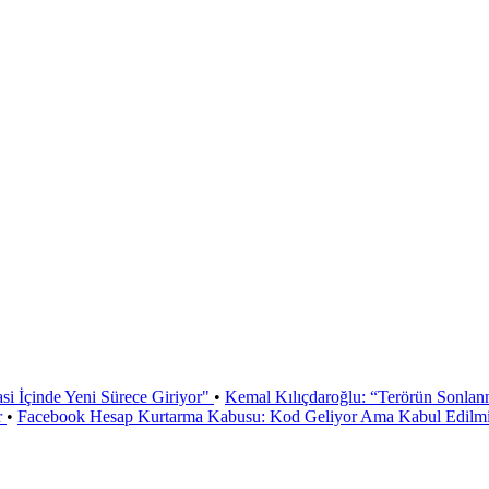
si İçinde Yeni Sürece Giriyor"
•
Kemal Kılıçdaroğlu: “Terörün Sonlan
r
•
Facebook Hesap Kurtarma Kabusu: Kod Geliyor Ama Kabul Edilmiy