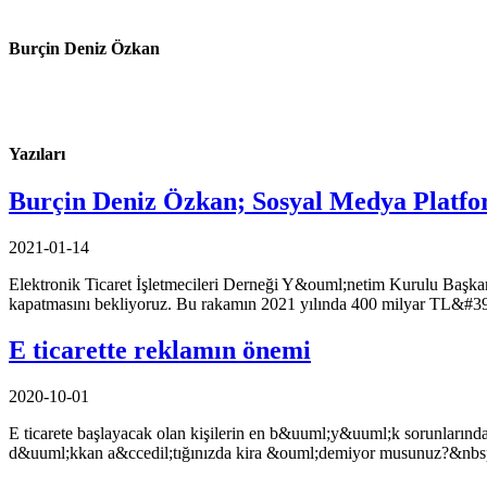
Burçin Deniz Özkan
Yazıları
Burçin Deniz Özkan; Sosyal Medya Platforml
2021-01-14
Elektronik Ticaret İşletmecileri Derneği Y&ouml;netim Kurulu Baş
kapatmasını bekliyoruz. Bu rakamın 2021 yılında 400 milyar TL&#3
E ticarette reklamın önemi
2020-10-01
E ticarete başlayacak olan kişilerin en b&uuml;y&uuml;k sorunlarınd
d&uuml;kkan a&ccedil;tığınızda kira &ouml;demiyor musunuz?&nbsp;