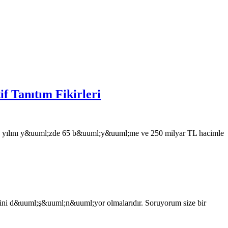
f Tanıtım Fikirleri
20 yılını y&uuml;zde 65 b&uuml;y&uuml;me ve 250 milyar TL hacimle
lerini d&uuml;ş&uuml;n&uuml;yor olmalarıdır. Soruyorum size bir