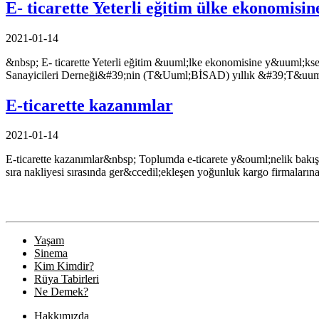
E- ticarette Yeterli eğitim ülke ekonomisin
2021-01-14
&nbsp; E- ticarette Yeterli eğitim &uuml;lke ekonomisine y&uuml;k
Sanayicileri Derneği&#39;nin (T&Uuml;BİSAD) yıllık &#39;T&uum
E-ticarette kazanımlar
2021-01-14
E-ticarette kazanımlar&nbsp; Toplumda e-ticarete y&ouml;nelik bakış 
sıra nakliyesi sırasında ger&ccedil;ekleşen yoğunluk kargo firmalar
Yaşam
Sinema
Kim Kimdir?
Rüya Tabirleri
Ne Demek?
Hakkımızda