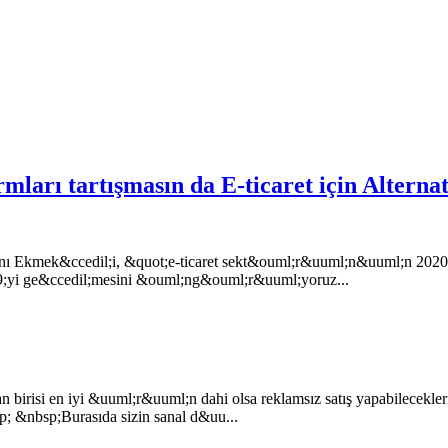
arı tartışmasın da E-ticaret için Alternati
kanı Ekmek&ccedil;i, &quot;e-ticaret sekt&ouml;r&uuml;n&uuml;n 20
9;yi ge&ccedil;mesini &ouml;ng&ouml;r&uuml;yoruz...
an birisi en iyi &uuml;r&uuml;n dahi olsa reklamsız satış yapabilecek
 &nbsp;Burasıda sizin sanal d&uu...