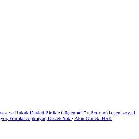
ması ve Hukuk Devleti Birlikte Güçlenmeli”
•
Bodrum'da yeni sosyal
or, Formlar Açılmıyor, Destek Yok
•
Akın Gürlek: HSK