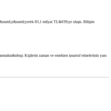
b&uuml;y&uuml;yerek 83,1 milyar TL&#39;ye ulaştı. Bilişim
alınmakta&nbsp; Kişilerin zaman ve emekten tasarruf etmelerinin yanı