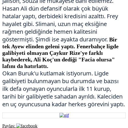
Jailson,
Souza ile mukayese dahi edilemez.
Hasan Ali dün defansif olarak çok büyük
hatalar yaptı, derbideki kredisini azalttı. Frey
hayalet gibi. Slimani, uzun maç eksiğine
rağmen geldiğinde hemen kalitesini
göstermişti. Şimdi ise ayakta duramıyor.
Bir
tek Ayew elinden
geleni yaptı. Fenerbahçe
ligde
galibiyeti olmayan Çaykur
Rize'ye farklı
kaybederek, Ali
Koç'un dediği "Facia olursa"
lafını
da hatırlattı.
Okan Buruk'u kutlamak istiyorum. Ligde
galibiyeti bulunmayan bu durumda ve bazısı
ilk defa oynayan oyuncularla ilk 11 kurup,
tarihi bir galibiyetle sahadan ayrıldı. Kaleciden
en uç oyuncusuna kadar herkes görevini yaptı.
Paylaş: