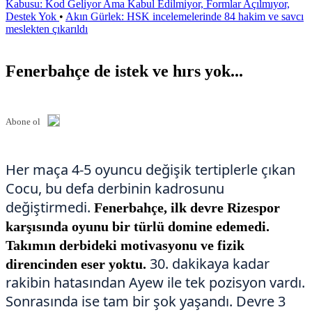
Kabusu: Kod Geliyor Ama Kabul Edilmiyor, Formlar Açılmıyor,
Destek Yok
•
Akın Gürlek: HSK incelemelerinde 84 hakim ve savcı
meslekten çıkarıldı
Fenerbahçe de istek ve hırs yok...
Abone ol
Her maça 4-5 oyuncu değişik tertiplerle çıkan
Cocu, bu defa derbinin kadrosunu
değiştirmedi.
Fenerbahçe, ilk devre
Rizespor
karşısında oyunu bir türlü
domine edemedi.
Takımın derbideki
motivasyonu ve fizik
30. dakikaya kadar
direncinden
eser yoktu.
rakibin hatasından Ayew ile tek pozisyon vardı.
Sonrasında ise tam bir şok yaşandı. Devre 3