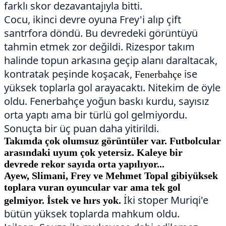
farklı skor dezavantajıyla bitti.
Cocu, ikinci devre oyuna Frey'i alıp çift
santrfora döndü. Bu devredeki görüntüyü
tahmin etmek zor değildi. Rizespor takım
halinde topun arkasına geçip alanı daraltacak,
kontratak peşinde koşacak,
ise
Fenerbahçe
yüksek toplarla gol arayacaktı. Nitekim de öyle
oldu. Fenerbahçe yoğun baskı kurdu, sayısız
orta yaptı ama bir türlü gol gelmiyordu.
Sonuçta bir üç puan daha yitirildi.
Takımda çok olumsuz görüntüler
var. Futbolcular
arasındaki uyum
çok yetersiz. Kaleye bir
devrede
rekor sayıda orta yapılıyor...
Ayew,
Slimani, Frey ve Mehmet Topal gibi
yüksek
toplara vuran oyuncular var
ama tek gol
İki stoper Muriqi'e
gelmiyor. İstek ve hırs
yok.
bütün yüksek
toplarda mahkum oldu.