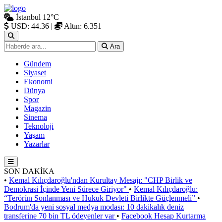
İstanbul
12°C
USD: 44.36
|
Altın: 6.351
Ara
Gündem
Siyaset
Ekonomi
Dünya
Spor
Magazin
Sinema
Teknoloji
Yaşam
Yazarlar
SON DAKİKA
•
Kemal Kılıçdaroğlu'ndan Kurultay Mesajı: "CHP Birlik ve
Demokrasi İçinde Yeni Sürece Giriyor"
•
Kemal Kılıçdaroğlu:
“Terörün Sonlanması ve Hukuk Devleti Birlikte Güçlenmeli”
•
Bodrum'da yeni sosyal medya modası: 10 dakikalık deniz
transferine 70 bin TL ödeyenler var
•
Facebook Hesap Kurtarma