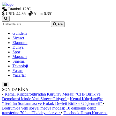
İstanbul
12°C
USD: 44.36
|
Altın: 6.351
Ara
Gündem
Siyaset
Ekonomi
Dünya
Spor
Magazin
Sinema
Teknoloji
Yaşam
Yazarlar
SON DAKİKA
•
Kemal Kılıçdaroğlu'ndan Kurultay Mesajı: "CHP Birlik ve
Demokrasi İçinde Yeni Sürece Giriyor"
•
Kemal Kılıçdaroğlu:
“Terörün Sonlanması ve Hukuk Devleti Birlikte Güçlenmeli”
•
Bodrum'da yeni sosyal medya modası: 10 dakikalık deniz
transferine 70 bin TL ödeyenler var
•
Facebook Hesap Kurtarma