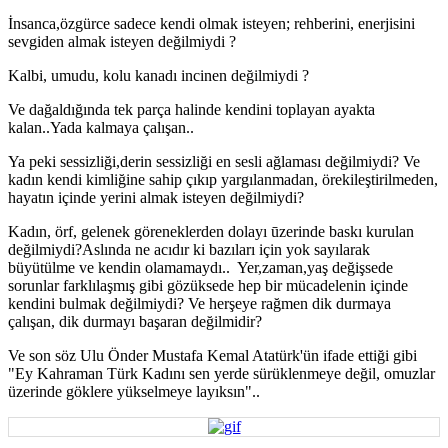
İnsanca,özgürce sadece kendi olmak isteyen; rehberini, enerjisini
sevgiden almak isteyen değilmiydi ?
Kalbi, umudu, kolu kanadı incinen değilmiydi ?
Ve dağaldığında tek parça halinde kendini toplayan ayakta
kalan..Yada kalmaya çalışan..
Ya peki sessizliği,derin sessizliği en sesli ağlaması değilmiydi? Ve
kadın kendi kimliğine sahip çıkıp yargılanmadan, örekileştirilmeden,
hayatın içinde yerini almak isteyen değilmiydi?
Kadın, örf, gelenek göreneklerden dolayı ūzerinde baskı kurulan
değilmiydi?Aslında ne acıdır ki bazıları için yok sayılarak
büyütülme ve kendin olamamaydı.. Yer,zaman,yaş değişsede
sorunlar farklılaşmış gibi gözüksede hep bir mücadelenin içinde
kendini bulmak değilmiydi? Ve herşeye rağmen dik durmaya
çalışan, dik durmayı başaran değilmidir?
Ve son söz Ulu Önder Mustafa Kemal Atatürk'ün ifade ettiği gibi
"Ey Kahraman Türk Kadını sen yerde sürüklenmeye değil, omuzlar
üzerinde göklere yükselmeye layıksın"..