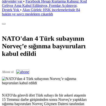
ödeyenler var
•
Facebook Hesap Kurtarma Kabusu: Kod
Geliyor Ama Kabul Edilmiyor, Formlar Açılmıyor,
Destek Yok
•
Akın Gürlek: HSK incelemelerinde 84
hakim ve savcı meslekten çıkarıldı
NATO'dan 4 Türk subayının
Norveç’e sığınma başvuruları
kabul edildi
Abone ol
NATO'da görevli dört Türk subayı ile bir askeri ataşenin
15 Temmuz darbe girişiminden sonra Norveç'e yaptıkları
sığınma başvuruları Norveç Göçmen Dairesi tarafından