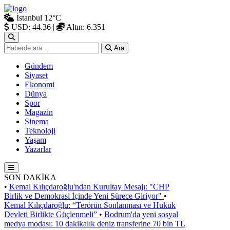
İstanbul
12°C
USD: 44.36
|
Altın: 6.351
Ara
Gündem
Siyaset
Ekonomi
Dünya
Spor
Magazin
Sinema
Teknoloji
Yaşam
Yazarlar
SON DAKİKA
•
Kemal Kılıçdaroğlu'ndan Kurultay Mesajı: "CHP
Birlik ve Demokrasi İçinde Yeni Sürece Giriyor"
•
Kemal Kılıçdaroğlu: “Terörün Sonlanması ve Hukuk
Devleti Birlikte Güçlenmeli”
•
Bodrum'da yeni sosyal
medya modası: 10 dakikalık deniz transferine 70 bin TL