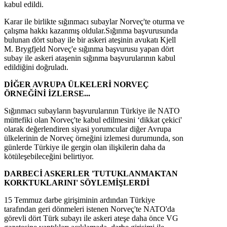
kabul edildi.
Karar ile birlikte sığınmacı subaylar Norveç'te oturma ve
çalışma hakkı kazanmış oldular.Sığınma başvurusunda
bulunan dört subay ile bir askeri ateşinin avukatı Kjell
M. Brygfjeld Norveç'e sığınma başvurusu yapan dört
subay ile askeri ataşenin sığınma başvurularının kabul
edildiğini doğruladı.
DİĞER AVRUPA ÜLKELERİ NORVEÇ
ÖRNEĞİNİ İZLERSE...
Sığınmacı subayların başvurularının Türkiye ile NATO
müttefiki olan Norveç'te kabul edilmesini ‘dikkat çekici'
olarak değerlendiren siyasi yorumcular diğer Avrupa
ülkelerinin de Norveç örneğini izlemesi durumunda, son
günlerde Türkiye ile gergin olan ilişkilerin daha da
kötüleşebileceğini belirtiyor.
DARBECİ ASKERLER 'TUTUKLANMAKTAN
KORKTUKLARINI' SÖYLEMİŞLERDİ
15 Temmuz darbe girişiminin ardından Türkiye
tarafından geri dönmeleri istenen Norveç'te NATO'da
görevli dört Türk subayı ile askeri ateşe daha önce VG