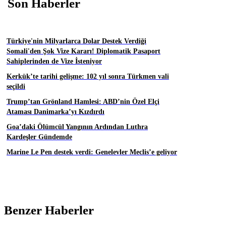
Son Haberler
Türkiye'nin Milyarlarca Dolar Destek Verdiği
Somali'den Şok Vize Kararı! Diplomatik Pasaport
Sahiplerinden de Vize İsteniyor
Kerkük’te tarihi gelişme: 102 yıl sonra Türkmen vali
seçildi
Trump’tan Grönland Hamlesi: ABD’nin Özel Elçi
Ataması Danimarka’yı Kızdırdı
Goa’daki Ölümcül Yangının Ardından Luthra
Kardeşler Gündemde
Marine Le Pen destek verdi: Genelevler Meclis’e geliyor
Benzer Haberler