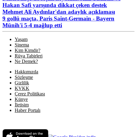
Hakan Safi yarışında dikkat çeken destek
Mehmet Ali Aydınlar'dan adaylık açıklaması
9 gollü maçta, Paris Saint-Germain - Bayern
Münih'i 5-4 mağlup etti
Yaşam
Sinema
Kim Kimdir?
Rüya Tabirleri
Ne Demek?
Hakkımızda
Sözleşme
Gizlilik
KVKK
Çerez Politikası
Künye
İletişim
Haber Portalı