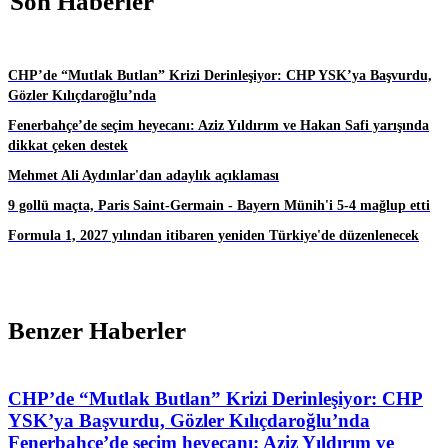
Son Haberler
CHP’de “Mutlak Butlan” Krizi Derinleşiyor: CHP YSK’ya Başvurdu,
Gözler Kılıçdaroğlu’nda
Fenerbahçe’de seçim heyecanı: Aziz Yıldırım ve Hakan Safi yarışında
dikkat çeken destek
Mehmet Ali Aydınlar'dan adaylık açıklaması
9 gollü maçta, Paris Saint-Germain - Bayern Münih'i 5-4 mağlup etti
Formula 1, 2027 yılından itibaren yeniden Türkiye'de düzenlenecek
Benzer Haberler
CHP’de “Mutlak Butlan” Krizi Derinleşiyor: CHP
YSK’ya Başvurdu, Gözler Kılıçdaroğlu’nda
Fenerbahçe’de seçim heyecanı: Aziz Yıldırım ve