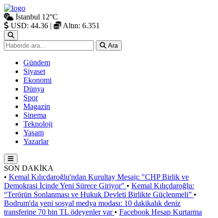
İstanbul
12°C
USD: 44.36
|
Altın: 6.351
Ara
Gündem
Siyaset
Ekonomi
Dünya
Spor
Magazin
Sinema
Teknoloji
Yaşam
Yazarlar
SON DAKİKA
•
Kemal Kılıçdaroğlu'ndan Kurultay Mesajı: "CHP Birlik ve
Demokrasi İçinde Yeni Sürece Giriyor"
•
Kemal Kılıçdaroğlu:
“Terörün Sonlanması ve Hukuk Devleti Birlikte Güçlenmeli”
•
Bodrum'da yeni sosyal medya modası: 10 dakikalık deniz
transferine 70 bin TL ödeyenler var
•
Facebook Hesap Kurtarma