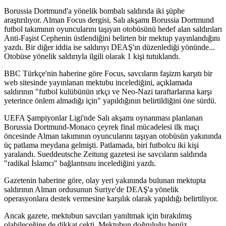
Borussia Dortmund'a yönelik bombalı saldırıda iki şüphe
araştırılıyor. Alman Focus dergisi, Salı akşamı Borussia Dortmund
futbol takımının oyuncularını taşıyan otobüsünü hedef alan saldırıları
Anti-Faşist Cephenin üstlendiğini belirten bir mektup yayınlandığını
yazdı. Bir diğer iddia ise saldırıyı DEAŞ'ın düzenlediği yönünde...
Otobüse yönelik saldırıyla ilgili olarak 1 kişi tutuklandı.
BBC Türkçe'nin haberine göre Focus, savcıların faşizm karşıtı bir
web sitesinde yayınlanan mektubu incelediğini, açıklamada
saldırının "futbol kulübünün ırkçı ve Neo-Nazi taraftarlarına karşı
yeterince önlem almadığı için" yapıldığının belirtildiğini öne sürdü.
UEFA Şampiyonlar Ligi'nde Salı akşamı oynanması planlanan
Borussia Dortmund-Monaco çeyrek final mücadelesi ilk maçı
öncesinde Alman takımının oyuncularını taşıyan otobüsün yakınında
üç patlama meydana gelmişti. Patlamada, biri futbolcu iki kişi
yaralandı. Sueddeutsche Zeitung gazetesi ise savcıların saldırıda
"radikal İslamcı" bağlantısını incelediğini yazdı.
Gazetenin haberine göre, olay yeri yakınında bulunan mektupta
saldırının Alman ordusunun Suriye'de DEAŞ'a yönelik
operasyonlara destek vermesine karşılık olarak yapıldığı belirtiliyor.
Ancak gazete, mektubun savcıları yanıltmak için bırakılmış
olabileceğine de dikkat çekti. Mektubun doğruluğu henüz