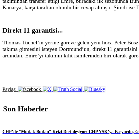
takımından transfer ettiği Emre, buradaki ilk sezonunda Bu
Kanarya, karşı taraftan olumlu bir cevap almıştı. Şimdi ise 
Direkt 11 garantisi...
Thomas Tuchel’in yerine göreve gelen yeni hoca Peter Bosz
takıma gitmesini isteyen Dortmund’un, direkt 11 garantisini
ardından, Emre’yi takımın kilit isimlerinden biri olarak gö
Paylaş:
Son Haberler
CHP’de “Mutlak Butlan” Krizi Derinleşiyor: CHP YSK’ya Başvurdu, Gö