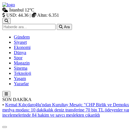
İstanbul
12°C
USD: 44.36
|
Altın: 6.351
Ara
Gündem
Siyaset
Ekonomi
Dünya
Spor
Magazin
Sinema
Teknoloji
Yaşam
Yazarlar
SON DAKİKA
•
Kemal Kılıçdaroğlu'ndan Kurultay Mesajı: "CHP Birlik ve Demokra
medya modası: 10 dakikalık deniz transferine 70 bin TL ödeyenler va
incelemelerinde 84 hakim ve savcı meslekten çıkarıldı