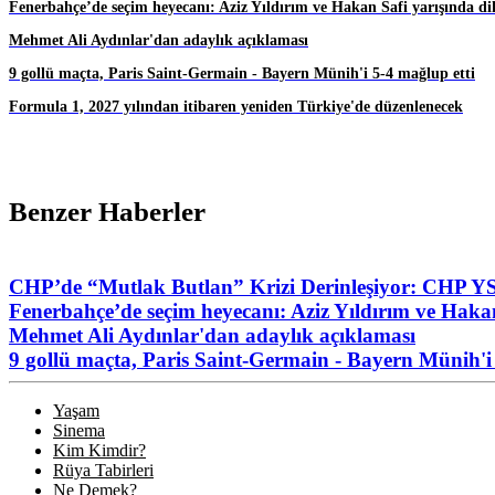
Fenerbahçe’de seçim heyecanı: Aziz Yıldırım ve Hakan Safi yarışında di
Mehmet Ali Aydınlar'dan adaylık açıklaması
9 gollü maçta, Paris Saint-Germain - Bayern Münih'i 5-4 mağlup etti
Formula 1, 2027 yılından itibaren yeniden Türkiye'de düzenlenecek
Benzer Haberler
CHP’de “Mutlak Butlan” Krizi Derinleşiyor: CHP YS
Fenerbahçe’de seçim heyecanı: Aziz Yıldırım ve Hakan
Mehmet Ali Aydınlar'dan adaylık açıklaması
9 gollü maçta, Paris Saint-Germain - Bayern Münih'i 
Yaşam
Sinema
Kim Kimdir?
Rüya Tabirleri
Ne Demek?