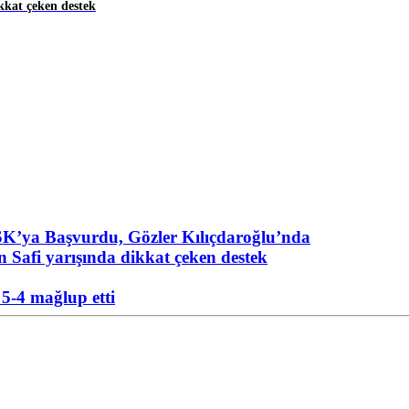
kkat çeken destek
K’ya Başvurdu, Gözler Kılıçdaroğlu’nda
 Safi yarışında dikkat çeken destek
5-4 mağlup etti