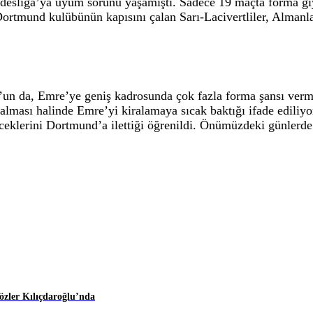
ndesliga’ya uyum sorunu yaşamıştı. Sadece 19 maçta forma gi
Dortmund kulübünün kapısını çalan Sarı-Lacivertliler, Almanla
’un da, Emre’ye geniş kadrosunda çok fazla forma şansı verm
 alması halinde Emre’yi kiralamaya sıcak baktığı ifade edili
receklerini Dortmund’a ilettiği öğrenildi. Önümüzdeki günlerd
zler Kılıçdaroğlu’nda