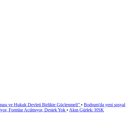
ması ve Hukuk Devleti Birlikte Güçlenmeli”
•
Bodrum'da yeni sosyal
or, Formlar Açılmıyor, Destek Yok
•
Akın Gürlek: HSK