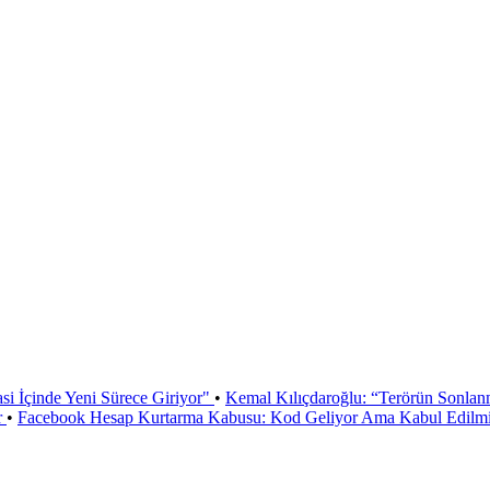
si İçinde Yeni Sürece Giriyor"
•
Kemal Kılıçdaroğlu: “Terörün Sonlan
r
•
Facebook Hesap Kurtarma Kabusu: Kod Geliyor Ama Kabul Edilmiy