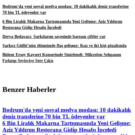
Bodrum'da yeni sosyal medya modası: 10 dakikalık deniz transferine
70 bin TL ödeyenler var
6 Bin Liralık Makarna Tartışmasında Yeni Gelişme: Aziz Yıldırım
Restorana Gidip Hesabı İnceledi
Derya Bedavacı: Şarkılarım sayesinde barışan çiftler var
Şarkıcı Güllü’nün ölümünde flaş gelişme: Kızı ve iki kişi gözaltında
Bülent Ersoy Kayseri Konserinde Sinirlendi: Mikrofon Sehpasını
Fırlatıp Seyirciye Sert Çıktı
Benzer Haberler
Bodrum'da yeni sosyal medya modası: 10 dakikalık
deniz transferine 70 bin TL ödeyenler var
6 Bin Liralık Makarna Tartışmasında Yeni Gelişme:
Aziz Yıldırım Restorana Gidip Hesabı İnceledi