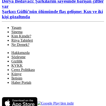
Derya Bedavacı: Şarkılarım sayesinde barışan çiftler
var
Şarkıcı Güllü’nün ölümünde flaş gelişme: Kızı ve iki
kişi gözaltında
Yaşam
Sinema
Kim Kimdir?
Rüya Tabirleri
Ne Demek?
Hakkımızda
Sözleşme
Gizlilik
KVKK
Çerez Politikası
Künye
İletişim
Haber Portalı