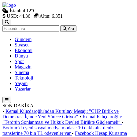
İstanbul
12°C
USD: 44.36
|
Altın: 6.351
Ara
Gündem
Siyaset
Ekonomi
Dünya
Spor
Magazin
Sinema
Teknoloji
Yaşam
Yazarlar
SON DAKİKA
•
Kemal Kılıçdaroğlu'ndan Kurultay Mesajı: "CHP Birlik ve
Demokrasi İçinde Yeni Sürece Giriyor"
•
Kemal Kılıçdaroğlu:
“Terörün Sonlanması ve Hukuk Devleti Birlikte Güçlenmeli”
•
Bodrum'da yeni sosyal medya modası: 10 dakikalık deniz
transferine 70 bin TL ödeyenler var
•
Facebook Hesap Kurtarma