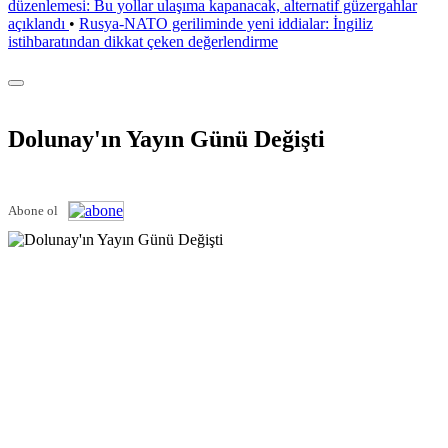
düzenlemesi: Bu yollar ulaşıma kapanacak, alternatif güzergahlar
açıklandı
•
Rusya-NATO geriliminde yeni iddialar: İngiliz
istihbaratından dikkat çeken değerlendirme
Dolunay'ın Yayın Günü Değişti
Abone ol