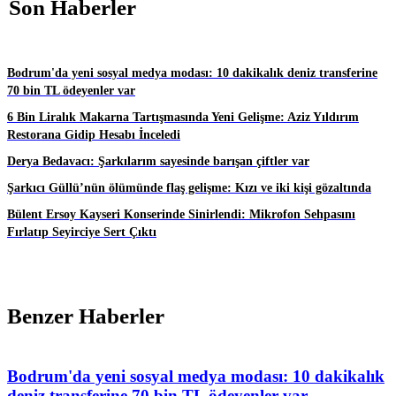
Son Haberler
Bodrum'da yeni sosyal medya modası: 10 dakikalık deniz transferine
70 bin TL ödeyenler var
6 Bin Liralık Makarna Tartışmasında Yeni Gelişme: Aziz Yıldırım
Restorana Gidip Hesabı İnceledi
Derya Bedavacı: Şarkılarım sayesinde barışan çiftler var
Şarkıcı Güllü’nün ölümünde flaş gelişme: Kızı ve iki kişi gözaltında
Bülent Ersoy Kayseri Konserinde Sinirlendi: Mikrofon Sehpasını
Fırlatıp Seyirciye Sert Çıktı
Benzer Haberler
Bodrum'da yeni sosyal medya modası: 10 dakikalık
deniz transferine 70 bin TL ödeyenler var