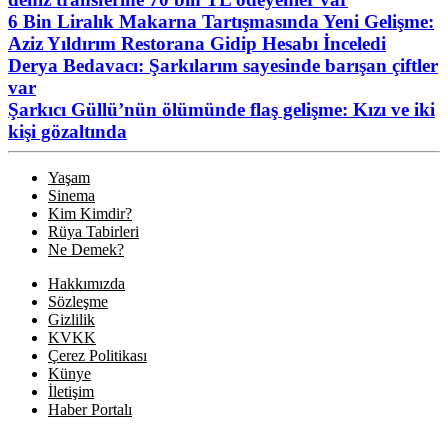
6 Bin Liralık Makarna Tartışmasında Yeni Gelişme:
Aziz Yıldırım Restorana Gidip Hesabı İnceledi
Derya Bedavacı: Şarkılarım sayesinde barışan çiftler
var
Şarkıcı Güllü’nün ölümünde flaş gelişme: Kızı ve iki
kişi gözaltında
Yaşam
Sinema
Kim Kimdir?
Rüya Tabirleri
Ne Demek?
Hakkımızda
Sözleşme
Gizlilik
KVKK
Çerez Politikası
Künye
İletişim
Haber Portalı