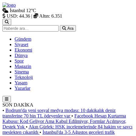
İstanbul
12°C
USD: 44.36
|
Altın: 6.351
Ara
Gündem
Siyaset
Ekonomi
Dünya
Spor
Magazin
Sinema
Teknoloji
Yaşam
Yazarlar
SON DAKİKA
•
Bodrum'da yeni sosyal medya modası: 10 dakikalık deniz
transferine 70 bin TL ödeyenler var
•
Facebook Hesap Kurtarma
Kabusu: Kod Geliyor Ama Kabul Edilmiyor, Formlar Açılmıyor,
Destek Yok
•
Akın Gürlek: HSK incelemelerinde 84 hakim ve savcı
meslekten çıkarıldı
•
İstanbul'da 3-5 Ağustos geceleri trafik