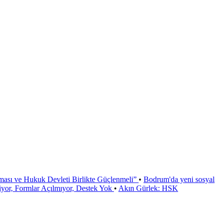
ması ve Hukuk Devleti Birlikte Güçlenmeli”
•
Bodrum'da yeni sosyal
or, Formlar Açılmıyor, Destek Yok
•
Akın Gürlek: HSK