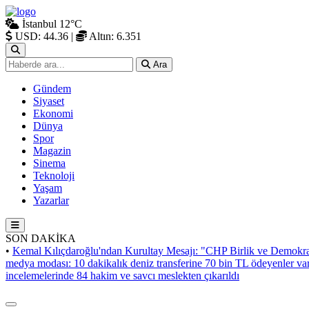
İstanbul
12°C
USD: 44.36
|
Altın: 6.351
Ara
Gündem
Siyaset
Ekonomi
Dünya
Spor
Magazin
Sinema
Teknoloji
Yaşam
Yazarlar
SON DAKİKA
•
Kemal Kılıçdaroğlu'ndan Kurultay Mesajı: "CHP Birlik ve Demokra
medya modası: 10 dakikalık deniz transferine 70 bin TL ödeyenler va
incelemelerinde 84 hakim ve savcı meslekten çıkarıldı