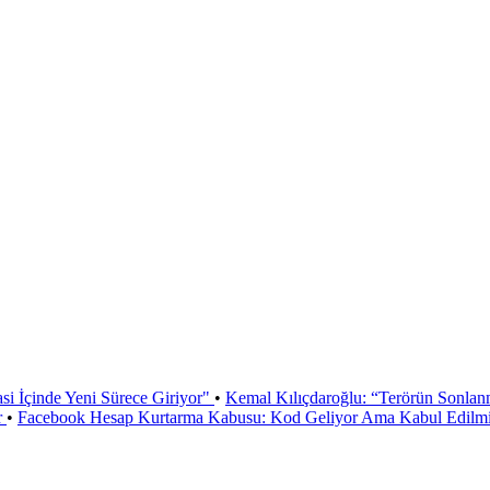
si İçinde Yeni Sürece Giriyor"
•
Kemal Kılıçdaroğlu: “Terörün Sonlan
r
•
Facebook Hesap Kurtarma Kabusu: Kod Geliyor Ama Kabul Edilmiy