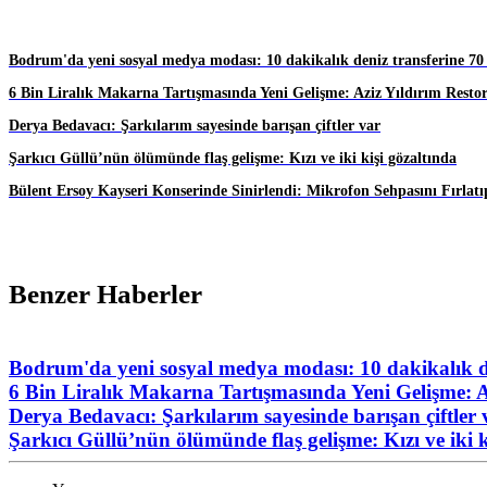
Bodrum'da yeni sosyal medya modası: 10 dakikalık deniz transferine 70
6 Bin Liralık Makarna Tartışmasında Yeni Gelişme: Aziz Yıldırım Resto
Derya Bedavacı: Şarkılarım sayesinde barışan çiftler var
Şarkıcı Güllü’nün ölümünde flaş gelişme: Kızı ve iki kişi gözaltında
Bülent Ersoy Kayseri Konserinde Sinirlendi: Mikrofon Sehpasını Fırlatıp
Benzer Haberler
Bodrum'da yeni sosyal medya modası: 10 dakikalık de
6 Bin Liralık Makarna Tartışmasında Yeni Gelişme: A
Derya Bedavacı: Şarkılarım sayesinde barışan çiftler 
Şarkıcı Güllü’nün ölümünde flaş gelişme: Kızı ve iki k