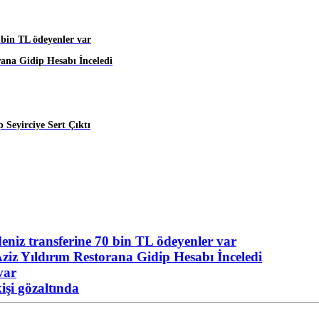
 bin TL ödeyenler var
rana Gidip Hesabı İnceledi
 Seyirciye Sert Çıktı
niz transferine 70 bin TL ödeyenler var
ziz Yıldırım Restorana Gidip Hesabı İnceledi
var
işi gözaltında