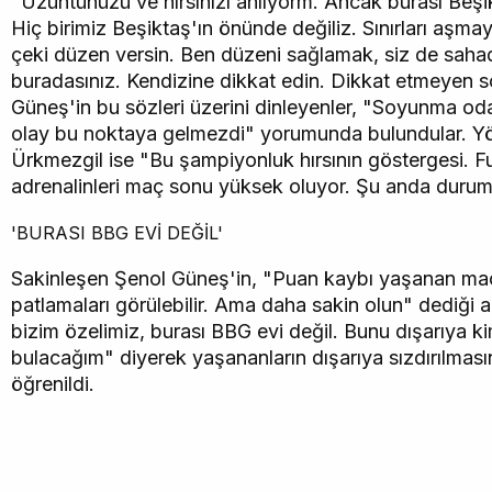
"Üzüntünüzü ve hırsınızı anlıyorm. Ancak burası Beşikt
Hiç birimiz Beşiktaş'ın önünde değiliz. Sınırları aşma
çeki düzen versin. Ben düzeni sağlamak, siz de saha
buradasınız. Kendizine dikkat edin. Dikkat etmeyen so
Güneş'in bu sözleri üzerini dinleyenler, "Soyunma o
olay bu noktaya gelmezdi" yorumunda bulundular. Y
Ürkmezgil ise "Bu şampiyonluk hırsının göstergesi. Fu
adrenalinleri maç sonu yüksek oluyor. Şu anda durum 
'BURASI BBG EVİ DEĞİL'
Sakinleşen Şenol Güneş'in, "Puan kaybı yaşanan maç
patlamaları görülebilir. Ama daha sakin olun" dediği 
bizim özelimiz, burası BBG evi değil. Bunu dışarıya 
bulacağım" diyerek yaşananların dışarıya sızdırılması
öğrenildi.