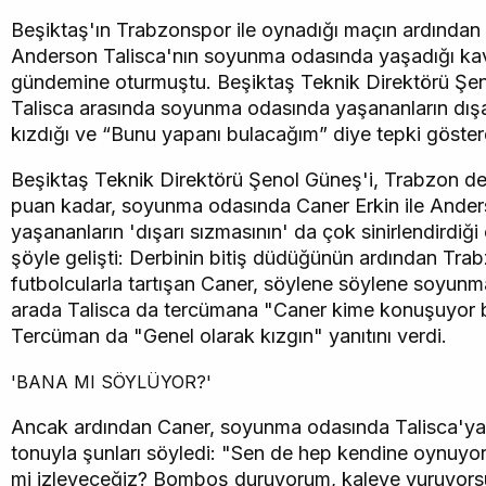
Beşiktaş'ın Trabzonspor ile oynadığı maçın ardından 
Anderson Talisca'nın soyunma odasında yaşadığı kav
gündemine oturmuştu. Beşiktaş Teknik Direktörü Şeno
Talisca arasında soyunma odasında yaşananların dışa
kızdığı ve “Bunu yapanı bulacağım” diye tepki gösterd
Beşiktaş Teknik Direktörü Şenol Güneş'i, Trabzon de
puan kadar, soyunma odasında Caner Erkin ile Ander
yaşananların 'dışarı sızmasının' da çok sinirlendirdiği 
şöyle gelişti: Derbinin bitiş düdüğünün ardından Tra
futbolcularla tartışan Caner, söylene söylene soyunm
arada Talisca da tercümana "Caner kime konuşuyor b
Tercüman da "Genel olarak kızgın" yanıtını verdi.
'BANA MI SÖYLÜYOR?'
Ancak ardından Caner, soyunma odasında Talisca'ya 
tonuyla şunları söyledi: "Sen de hep kendine oynuyor
mi izleyeceğiz? Bomboş duruyorum, kaleye vuruyorsu