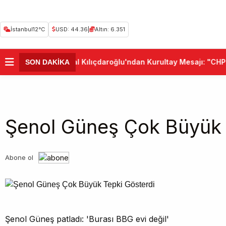
İstanbul
12°C
USD: 44.36
|
Altın: 6.351
•
Kemal Kılıçdaroğlu'ndan Kurultay Mesajı: "CHP Bi
SON DAKİKA
Şenol Güneş Çok Büyük 
Abone ol
Şenol Güneş patladı: 'Burası BBG evi değil'