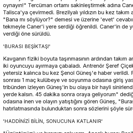
oynayın!" Tercüman ortamı sakinleştirmek adına Caner
Talisca'ya çevirmedi. Brezilyalı yıldızın bu kez takım 
"Bana mı söylüyor?" demesi ve üzerine 'evet' cevabı
tekmeyle Caner'i yere serdiği öğrenildi. Caner'in de y
verdiği öne sürüldü
.
'BURASI BEŞİKTAŞ!'
Kavganın fiziki boyuta taşınmasının ardından takım ar
iki oyuncuyu ayırmaya çabaladı. Antrenör Şeref Çiçek
yetersiz kalınca bu kez Şenol Güneş'e haber verildi. 
sonrası 1 maç kulübeye ve soyunma odasına giriş yas
tribünden izleyen Güneş'in bu olaya bir hayli sinirlen
yerde kalsın. 45 dakika sonra oraya geliyorum" dedi
odasına inen ve olayın yatıştığını gören Güneş, "Bura
hatırlatmasında bulunduktan sonra sözlerini şöyle sü
'HADDİNİZİ BİLİN, SONUCUNA KATLANIR'