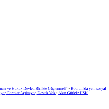
ması ve Hukuk Devleti Birlikte Güçlenmeli”
•
Bodrum'da yeni sosyal
or, Formlar Açılmıyor, Destek Yok
•
Akın Gürlek: HSK