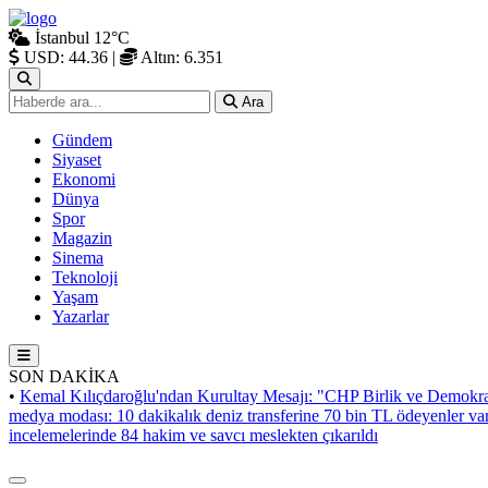
İstanbul
12°C
USD: 44.36
|
Altın: 6.351
Ara
Gündem
Siyaset
Ekonomi
Dünya
Spor
Magazin
Sinema
Teknoloji
Yaşam
Yazarlar
SON DAKİKA
•
Kemal Kılıçdaroğlu'ndan Kurultay Mesajı: "CHP Birlik ve Demokra
medya modası: 10 dakikalık deniz transferine 70 bin TL ödeyenler va
incelemelerinde 84 hakim ve savcı meslekten çıkarıldı