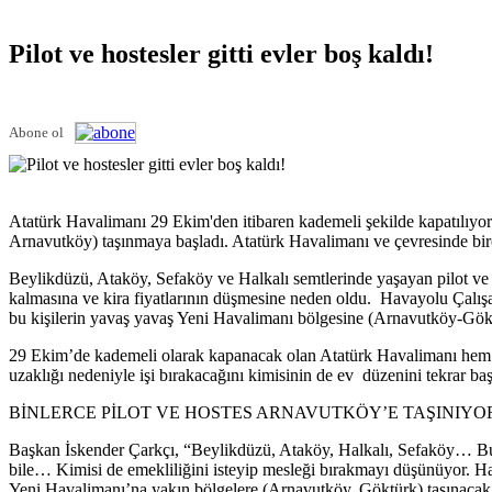
Pilot ve hostesler gitti evler boş kaldı!
Abone ol
Atatürk Havalimanı 29 Ekim'den itibaren kademeli şekilde kapatılıyor
Arnavutköy) taşınmaya başladı. Atatürk Havalimanı ve çevresinde birçok
Beylikdüzü, Ataköy, Sefaköy ve Halkalı semtlerinde yaşayan pilot ve 
kalmasına ve kira fiyatlarının düşmesine neden oldu. Havayolu Çalışa
bu kişilerin yavaş yavaş Yeni Havalimanı bölgesine (Arnavutköy-Göktü
29 Ekim’de kademeli olarak kapanacak olan Atatürk Havalimanı hem p
uzaklığı nedeniyle işi bırakacağını kimisinin de ev düzenini tekrar baş
BİNLERCE PİLOT VE HOSTES ARNAVUTKÖY’E TAŞINIYO
Başkan İskender Çarkçı, “Beylikdüzü, Ataköy, Halkalı, Sefaköy… Bu b
bile… Kimisi de emekliliğini isteyip mesleği bırakmayı düşünüyor. Hav
Yeni Havalimanı’na yakın bölgelere (Arnavutköy, Göktürk) taşınacak.”