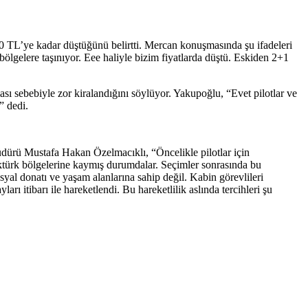
50 TL’ye kadar düştüğünü belirtti. Mercan konuşmasında şu ifadeleri
ölgelere taşınıyor. Eee haliyle bizim fiyatlarda düştü. Eskiden 2+1
ası sebebiyle zor kiralandığını söylüyor. Yakupoğlu, “Evet pilotlar ve
” dedi.
üdürü Mustafa Hakan Özelmacıklı, “Öncelikle pilotlar için
türk bölgelerine kaymış durumdalar. Seçimler sonrasında bu
yal donatı ve yaşam alanlarına sahip değil. Kabin görevlileri
 itibarı ile hareketlendi. Bu hareketlilik aslında tercihleri şu