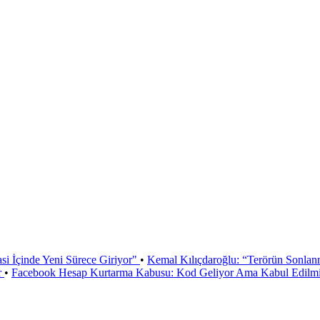
si İçinde Yeni Sürece Giriyor"
•
Kemal Kılıçdaroğlu: “Terörün Sonlan
r
•
Facebook Hesap Kurtarma Kabusu: Kod Geliyor Ama Kabul Edilmiy