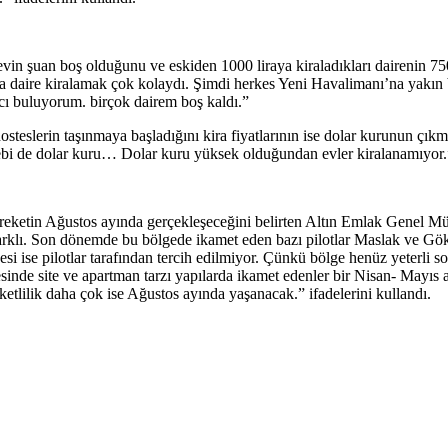
vin şuan boş olduğunu ve eskiden 1000 liraya kiraladıkları dairenin 7
da daire kiralamak çok kolaydı. Şimdi herkes Yeni Havalimanı’na yakın b
cı buluyorum. birçok dairem boş kaldı.”
steslerin taşınmaya başladığını kira fiyatlarının ise dolar kurunun çıkm
bebi de dolar kuru… Dolar kuru yüksek olduğundan evler kiralanamıyor.
 hareketin Ağustos ayında gerçekleşeceğini belirten Altın Emlak Genel M
arklı. Son dönemde bu bölgede ikamet eden bazı pilotlar Maslak ve Gök
ise pilotlar tarafından tercih edilmiyor. Çünkü bölge henüz yeterli sos
e site ve apartman tarzı yapılarda ikamet edenler bir Nisan- Mayıs ayları
ilik daha çok ise Ağustos ayında yaşanacak.” ifadelerini kullandı.