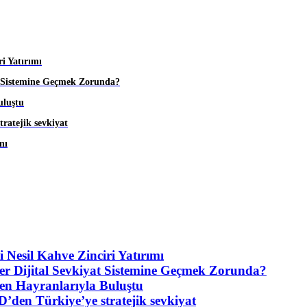
i Yatırımı
at Sistemine Geçmek Zorunda?
uluştu
tratejik sevkiyat
nı
 Nesil Kahve Zinciri Yatırımı
ler Dijital Sevkiyat Sistemine Geçmek Zorunda?
n Hayranlarıyla Buluştu
D’den Türkiye’ye stratejik sevkiyat