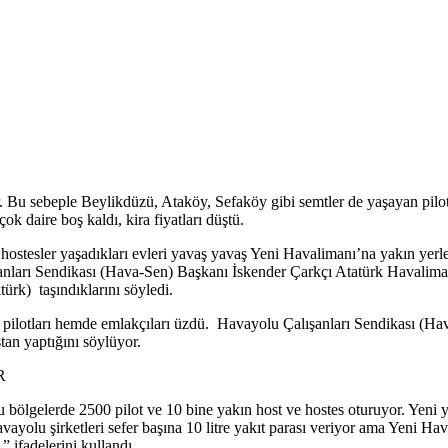
. Bu sebeple Beylikdüzü, Ataköy, Sefaköy gibi semtler de yaşayan pilot
 daire boş kaldı, kira fiyatları düştü.
hostesler yaşadıkları evleri yavaş yavaş Yeni Havalimanı’na yakın yerl
nları Sendikası (Hava-Sen) Başkanı İskender Çarkçı Atatürk Havalimanı
rk) taşındıklarını söyledi.
ilotları hemde emlakçıları üzdü. Havayolu Çalışanları Sendikası (Hav
tan yaptığını söylüyor.
R
ölgelerde 2500 pilot ve 10 bine yakın host ve hostes oturuyor. Yeni y
ayolu şirketleri sefer başına 10 litre yakıt parası veriyor ama Yeni H
 ifadelerini kullandı.