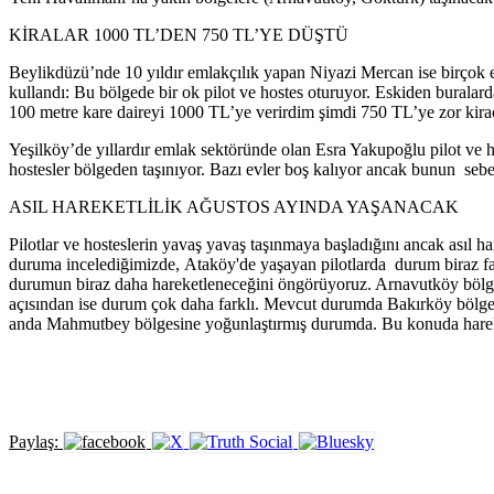
KİRALAR 1000 TL’DEN 750 TL’YE DÜŞTÜ
Beylikdüzü’nde 10 yıldır emlakçılık yapan Niyazi Mercan ise birçok e
kullandı: Bu bölgede bir ok pilot ve hostes oturuyor. Eskiden buralar
100 metre kare daireyi 1000 TL’ye verirdim şimdi 750 TL’ye zor kira
Yeşilköy’de yıllardır emlak sektöründe olan Esra Yakupoğlu pilot ve ho
hostesler bölgeden taşınıyor. Bazı evler boş kalıyor ancak bunun se
ASIL HAREKETLİLİK AĞUSTOS AYINDA YAŞANACAK
Pilotlar ve hosteslerin yavaş yavaş taşınmaya başladığını ancak asıl
duruma incelediğimizde, Ataköy'de yaşayan pilotlarda durum biraz f
durumun biraz daha hareketleneceğini öngörüyoruz. Arnavutköy bölgesi 
açısından ise durum çok daha farklı. Mevcut durumda Bakırköy bölgesind
anda Mahmutbey bölgesine yoğunlaştırmış durumda. Bu konuda hareketl
Paylaş: