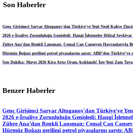
Son Haberler
Genç Girişimci Sarvar Altuganov'dan Türkiye'ye Yeni Nesil Kahve Zincir
2026 e-İrsaliye Zorunluluğu Genişledi: Hangi İşletmeler Dijital Sevkiy
Zühre Ana’dan Renkli Lansman: Cemal Can Canseven Hayranlarıyla B
Hürmüz Boğazı gerilimi petrol piyasalarını sarstı: ABD’den Türkiye’ye s
Son Dakika: Mayıs 2026 Kira Artış Oranı Açıklandı! İşte Yeni Zam Tava
Benzer Haberler
Genç Girişimci Sarvar Altuganov'dan Türkiye'ye Yeni
2026 e-İrsaliye Zorunluluğu Genişledi: Hangi İşletme
Zühre Ana’dan Renkli Lansman: Cemal Can Canseve
Hürmüz Boğazı gerilimi petrol piyasalarını sarstı: AB