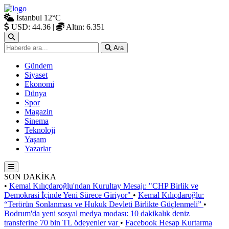
İstanbul
12°C
USD: 44.36
|
Altın: 6.351
Ara
Gündem
Siyaset
Ekonomi
Dünya
Spor
Magazin
Sinema
Teknoloji
Yaşam
Yazarlar
SON DAKİKA
•
Kemal Kılıçdaroğlu'ndan Kurultay Mesajı: "CHP Birlik ve
Demokrasi İçinde Yeni Sürece Giriyor"
•
Kemal Kılıçdaroğlu:
“Terörün Sonlanması ve Hukuk Devleti Birlikte Güçlenmeli”
•
Bodrum'da yeni sosyal medya modası: 10 dakikalık deniz
transferine 70 bin TL ödeyenler var
•
Facebook Hesap Kurtarma