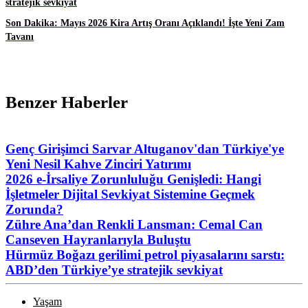
stratejik sevkiyat
Son Dakika: Mayıs 2026 Kira Artış Oranı Açıklandı! İşte Yeni Zam
Tavanı
Benzer Haberler
Genç Girişimci Sarvar Altuganov'dan Türkiye'ye
Yeni Nesil Kahve Zinciri Yatırımı
2026 e-İrsaliye Zorunluluğu Genişledi: Hangi
İşletmeler Dijital Sevkiyat Sistemine Geçmek
Zorunda?
Zühre Ana’dan Renkli Lansman: Cemal Can
Canseven Hayranlarıyla Buluştu
Hürmüz Boğazı gerilimi petrol piyasalarını sarstı:
ABD’den Türkiye’ye stratejik sevkiyat
Yaşam