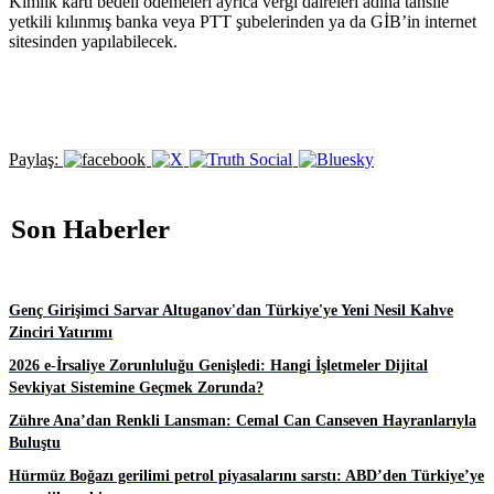
Kimlik kartı bedeli ödemeleri ayrıca vergi daireleri adına tahsile
yetkili kılınmış banka veya PTT şubelerinden ya da GİB’in internet
sitesinden yapılabilecek.
Paylaş:
Son Haberler
Genç Girişimci Sarvar Altuganov'dan Türkiye'ye Yeni Nesil Kahve
Zinciri Yatırımı
2026 e-İrsaliye Zorunluluğu Genişledi: Hangi İşletmeler Dijital
Sevkiyat Sistemine Geçmek Zorunda?
Zühre Ana’dan Renkli Lansman: Cemal Can Canseven Hayranlarıyla
Buluştu
Hürmüz Boğazı gerilimi petrol piyasalarını sarstı: ABD’den Türkiye’ye