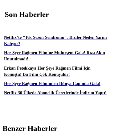
Son Haberler
Netflix’te “Tek Sezon Sendromu”: Diziler Neden Yarım
Kalıyor?
Her Şeye Rağmen Filmine Muhteşem Gala! Rıza Akın
Unutulmadı!
Erkan Petekkaya Her Şeye Rağmen Filmi İçin
Konuştu! Bu Film Çok Konuşulur!
Her Şeye Rağmen Filminden Dünya Çapında Gala!
Netflix 30 Ülkede Abonelik Ücretlerinde İndirim Yaptı!
Benzer Haberler