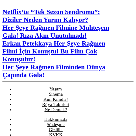
Netflix’te “Tek Sezon Sendromu”:
Diziler Neden Yarım Kalıyor?
Her Şeye Rağmen Filmine Muhteşem
Gala! Rıza Akın Unutulmadı!
Erkan Petekkaya Her Şeye Rağmen
Filmi İçin Konuştu! Bu Film Çok
Konuşulur!
Her Şeye Rağmen Filminden Dünya
Çapında Gala!
Yaşam
Sinema
Kim Kimdir?
Rüya Tabirleri
Ne Demek?
Hakkımızda
Sözleşme
Gizlilik
KVKK