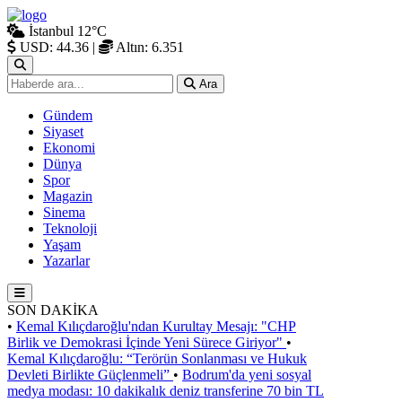
İstanbul
12°C
USD: 44.36
|
Altın: 6.351
Ara
Gündem
Siyaset
Ekonomi
Dünya
Spor
Magazin
Sinema
Teknoloji
Yaşam
Yazarlar
SON DAKİKA
•
Kemal Kılıçdaroğlu'ndan Kurultay Mesajı: "CHP
Birlik ve Demokrasi İçinde Yeni Sürece Giriyor"
•
Kemal Kılıçdaroğlu: “Terörün Sonlanması ve Hukuk
Devleti Birlikte Güçlenmeli”
•
Bodrum'da yeni sosyal
medya modası: 10 dakikalık deniz transferine 70 bin TL