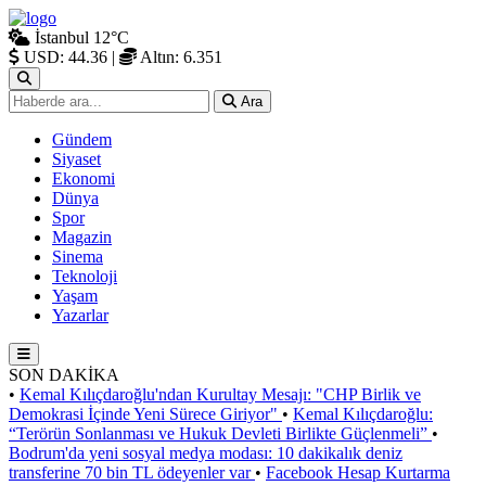
İstanbul
12°C
USD: 44.36
|
Altın: 6.351
Ara
Gündem
Siyaset
Ekonomi
Dünya
Spor
Magazin
Sinema
Teknoloji
Yaşam
Yazarlar
SON DAKİKA
•
Kemal Kılıçdaroğlu'ndan Kurultay Mesajı: "CHP Birlik ve
Demokrasi İçinde Yeni Sürece Giriyor"
•
Kemal Kılıçdaroğlu:
“Terörün Sonlanması ve Hukuk Devleti Birlikte Güçlenmeli”
•
Bodrum'da yeni sosyal medya modası: 10 dakikalık deniz
transferine 70 bin TL ödeyenler var
•
Facebook Hesap Kurtarma