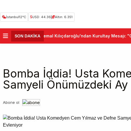
İstanbul
12°C
USD: 44.36
|
Altın: 6.351
•
Kemal Kılıçdaroğlu'ndan Kurultay Mesajı: "CH
SON DAKİKA
Bomba İddia! Usta Kom
Samyeli Önümüzdeki Ay 
Abone ol