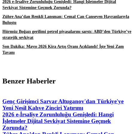
2026 e-İrsaliye Zorunluluğu Genişledi: Hangi İşletmeler Dijital
Sevkiyat Sistemine Geçmek Zorunda?
Zühre Ana’dan Renkli Lansman: Cemal Can Canseven Hayranlarıyla
Buluştu
Hürmüz Boğazı gerilimi petrol piyasalarını sarstı: ABD’den Türkiye’ye
stratejik sevkiyat
Son Dakika: Mayıs 2026 Kira Artış Oranı Açıklandı! İşte Yeni Zam
Tavanı
Benzer Haberler
Genç Girişimci Sarvar Altuganov'dan Türkiye'ye
Yeni Nesil Kahve Zinciri Yatırımı
2026 e-İrsaliye Zorunluluğu Genişledi: Hangi
İşletmeler Dijital Sevkiyat Sistemine Geçmek
Zorunda?