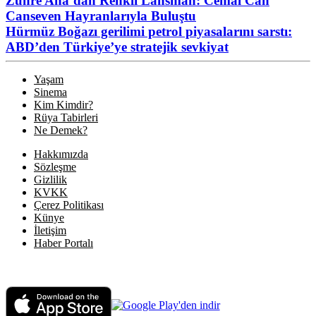
Zühre Ana’dan Renkli Lansman: Cemal Can
Canseven Hayranlarıyla Buluştu
Hürmüz Boğazı gerilimi petrol piyasalarını sarstı:
ABD’den Türkiye’ye stratejik sevkiyat
Yaşam
Sinema
Kim Kimdir?
Rüya Tabirleri
Ne Demek?
Hakkımızda
Sözleşme
Gizlilik
KVKK
Çerez Politikası
Künye
İletişim
Haber Portalı