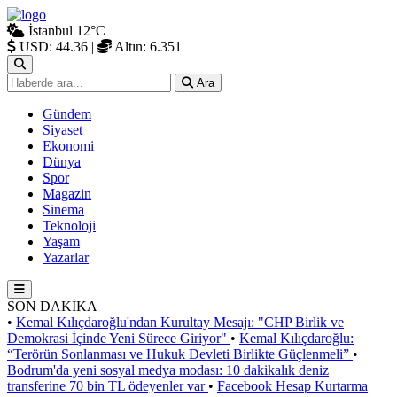
İstanbul
12°C
USD: 44.36
|
Altın: 6.351
Ara
Gündem
Siyaset
Ekonomi
Dünya
Spor
Magazin
Sinema
Teknoloji
Yaşam
Yazarlar
SON DAKİKA
•
Kemal Kılıçdaroğlu'ndan Kurultay Mesajı: "CHP Birlik ve
Demokrasi İçinde Yeni Sürece Giriyor"
•
Kemal Kılıçdaroğlu:
“Terörün Sonlanması ve Hukuk Devleti Birlikte Güçlenmeli”
•
Bodrum'da yeni sosyal medya modası: 10 dakikalık deniz
transferine 70 bin TL ödeyenler var
•
Facebook Hesap Kurtarma