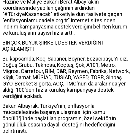
Hazine ve Maliye Bakanı Berat Albayrak'ın
koordinesinde yapılan çağrının ardından
"#TürkiyeKazanacak" etiketiyle dün faaliyete geçen
"enflasyonlamucadele.org.tr" internet sitesinden
indirim kampanyasına destek verdiğini belirten kurum
ve kuruluşların sayısı hızla arttı.
BİRÇOK BÜYÜK ŞİRKET, DESTEK VERDİĞİNİ
AÇIKLAMIŞTI
Bu kapsamda, Koç, Sabancı, Boyner, Eczacıbaşı, Yıldız,
Doğuş Grubu, Teknosa, Koçtaş, Şok, A101, Metro,
Migros, Carrefour, BİM, D&R, Beymen, Fabrika, Network,
Kiğılı, Damat, MÜSİAD, TÜSİAD, YASED, TOBB, Sinpaş
GYO, Bereket Sigorta, AOÇ, TMO'nun da aralarında yer
aldığı 100'den fazla kuruluş kampanyaya destek
verdiğini açıkladı.
Bakan Albayrak, Türkiye'nin, enflasyonla
mücadelesinde başarıya ulaşması için kamu
öncülüğünde başlatılan programın, özel sektörün
gönüllülük esasına dayalı desteğini hedeflediğini
belirtmişti.