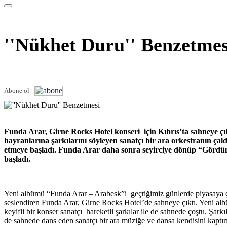
''Nükhet Duru'' Benzetmes
Abone ol
Funda Arar, Girne Rocks Hotel konseri için Kıbrıs’ta sahneye çı
hayranlarına şarkılarını söyleyen sanatçı bir ara orkestranın çal
etmeye başladı. Funda Arar daha sonra seyirciye dönüp “Görd
başladı.
Yeni albümü “Funda Arar – Arabesk”i geçtiğimiz günlerde piyasaya çık
seslendiren Funda Arar, Girne Rocks Hotel’de sahneye çıktı. Yeni albü
keyifli bir konser sanatçı hareketli şarkılar ile de sahnede çoştu. Şarkı
de sahnede dans eden sanatçı bir ara müziğe ve dansa kendisini kap