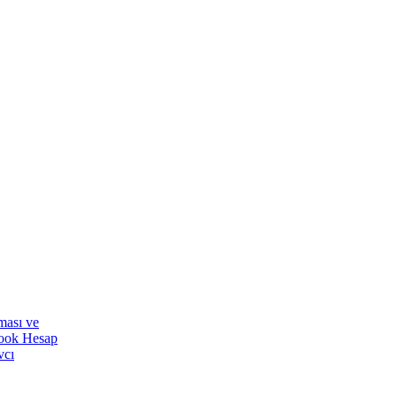
ması ve
ook Hesap
vcı