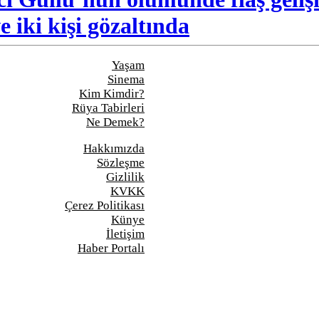
e iki kişi gözaltında
Yaşam
Sinema
Kim Kimdir?
Rüya Tabirleri
Ne Demek?
Hakkımızda
Sözleşme
Gizlilik
KVKK
Çerez Politikası
Künye
İletişim
Haber Portalı