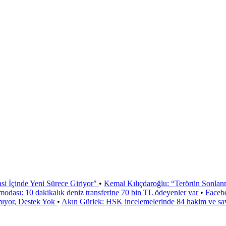
si İçinde Yeni Sürece Giriyor"
•
Kemal Kılıçdaroğlu: “Terörün Sonlan
odası: 10 dakikalık deniz transferine 70 bin TL ödeyenler var
•
Faceb
mıyor, Destek Yok
•
Akın Gürlek: HSK incelemelerinde 84 hakim ve sa