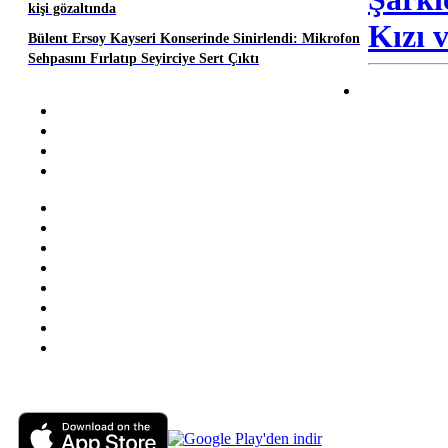
kişi gözaltında
Kızı v
Bülent Ersoy Kayseri Konserinde Sinirlendi: Mikrofon
Sehpasını Fırlatıp Seyirciye Sert Çıktı