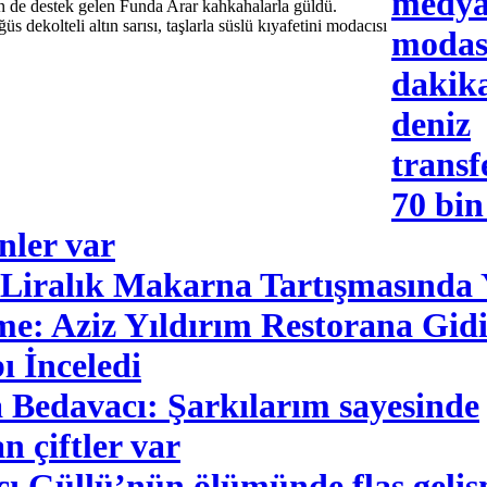
medy
n de destek gelen Funda Arar kahkahalarla güldü.
s dekolteli altın sarısı, taşlarla süslü kıyafetini modacısı
modas
dakika
deniz
transf
70 bi
nler var
 Liralık Makarna Tartışmasında 
me: Aziz Yıldırım Restorana Gid
ı İnceledi
 Bedavacı: Şarkılarım sayesinde
n çiftler var
cı Güllü’nün ölümünde flaş geli