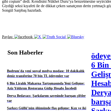
gibi coştum” dedi. Kendisini Nükhet Duru’ya benzetmesine seyircide
Giydiği seksi kıyafeti ile de dikkat çeken sanatçının derin yırtmaçlı göğü
Songül Sarpbaş hazırladı.
Paylaş:
Son Haberler
ödeye
6 Bin
Bodrum'da yeni sosyal medya modası: 10 dakikalık
Geliş
deniz transferine 70 bin TL ödeyenler var
Hesab
6 Bin Liralık Makarna Tartışmasında Yeni Gelişme:
Aziz Yıldırım Restorana Gidip Hesabı İnceledi
Derya
Derya Bedavacı: Şarkılarım sayesinde barışan çiftler
barışa
var
Şarkıcı Güllü’nün ölümünde flaş gelişme: Kızı ve iki
Şarkı