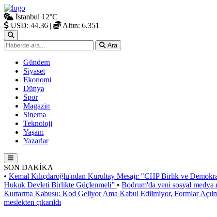
İstanbul
12°C
USD: 44.36
|
Altın: 6.351
Ara
Gündem
Siyaset
Ekonomi
Dünya
Spor
Magazin
Sinema
Teknoloji
Yaşam
Yazarlar
SON DAKİKA
•
Kemal Kılıçdaroğlu'ndan Kurultay Mesajı: "CHP Birlik ve Demokra
Hukuk Devleti Birlikte Güçlenmeli”
•
Bodrum'da yeni sosyal medya m
Kurtarma Kabusu: Kod Geliyor Ama Kabul Edilmiyor, Formlar Açıl
meslekten çıkarıldı