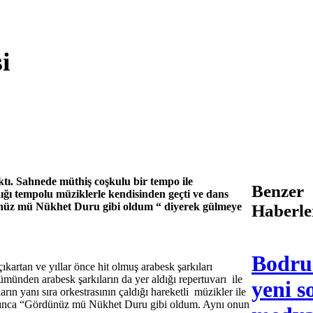
i
ktı. Sahnede müthiş coşkulu bir tempo ile
Benzer
dığı tempolu müziklerle kendisinden geçti ve dans
ünüz mü Nükhet Duru gibi oldum “ diyerek gülmeye
Haberle
Bodru
artan ve yıllar önce hit olmuş arabesk şarkıları
münden arabesk şarkıların da yer aldığı repertuvarı ile
yeni s
ların yanı sıra orkestrasının çaldığı hareketli müzikler ile
tırınca “Gördünüz mü Nükhet Duru gibi oldum. Aynı onun