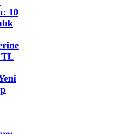
a
ı: 10
lık
erine
n TL
Yeni
ip
şme: