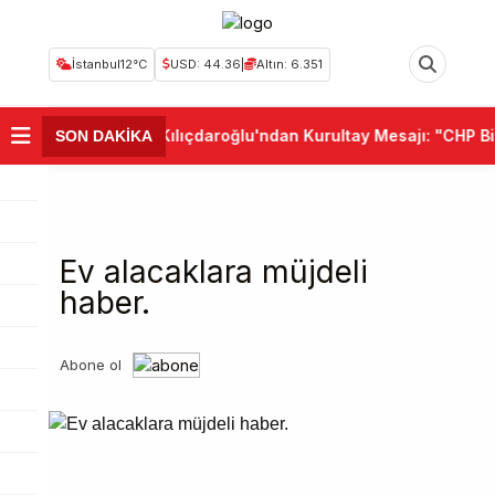
İstanbul
12°C
USD: 44.36
|
Altın: 6.351
•
Kemal Kılıçdaroğlu'ndan Kurultay Mesajı: "CHP Birli
SON DAKİKA
Ev alacaklara müjdeli
haber.
Abone ol