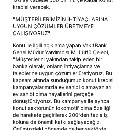
120 ay vadede 500 bin TL'ye kadar konut
kredisi verecek.
"MÜŞTERİLERİMİZİN İHTİYAÇLARINA
UYGUN ÇÖZÜMLER ÜRETMEYE
ÇALIŞIYORUZ"
Konu ile ilgili açıklama yapan VakıfBank
Genel Müdür Yardımcısı M. Lütfü
Çelebi
,
"Müşterilerini yakından takip eden bir
banka olarak, onların ihtiyaçlarına ve
taleplerine uygun çözümler üretiyoruz. Bu
kapsam altında sunduğumuz konut kredisi
kampanyalarımızla ev sahibi olamayanları
ev sahibi olma hayallerini gerçeğe
dönüştürüyoruz. Bu kampanya ile ayrıca
konut sektörünün lokomotif olma özelliği
de harekete geçirilerek 200'den fazla iş
koluna da önemli katkı sağlayacağız.
Önümüzdeki dönemde de her sektörde