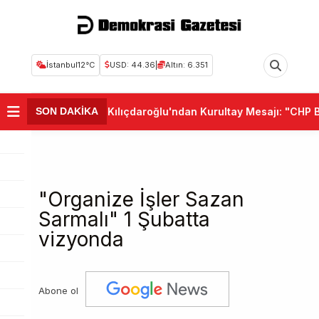
İstanbul
12°C
USD: 44.36
|
Altın: 6.351
•
Kemal Kılıçdaroğlu'ndan Kurultay Mesajı: "CHP Bir
SON DAKİKA
"Organize İşler Sazan
Sarmalı" 1 Şubatta
vizyonda
Abone ol