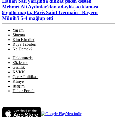
Hakan Safi yarışında dikkat çeken destek
Mehmet Ali Aydınlar'dan adaylık açıklaması
9 gollü maçta, Paris Saint-Germain - Bayern
Münih'i 5-4 mağlup etti
Yaşam
Sinema
Kim Kimdir?
Rüya Tabirleri
Ne Demek?
Hakkımızda
Sözleşme
Gizlilik
KVKK
Çerez Politikası
Künye
İletişim
Haber Portalı