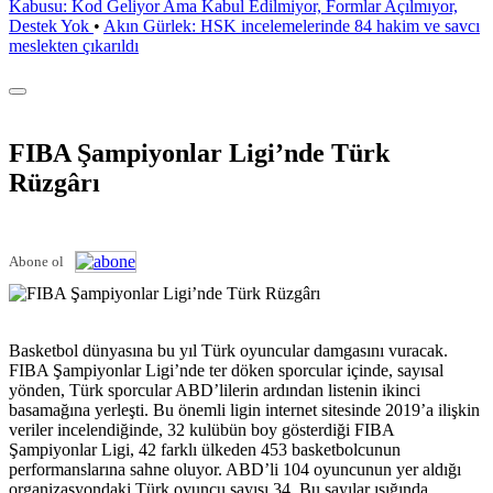
Kabusu: Kod Geliyor Ama Kabul Edilmiyor, Formlar Açılmıyor,
Destek Yok
•
Akın Gürlek: HSK incelemelerinde 84 hakim ve savcı
meslekten çıkarıldı
FIBA Şampiyonlar Ligi’nde Türk
Rüzgârı
Abone ol
Basketbol dünyasına bu yıl Türk oyuncular damgasını vuracak.
FIBA Şampiyonlar Ligi’nde ter döken sporcular içinde, sayısal
yönden, Türk sporcular ABD’lilerin ardından listenin ikinci
basamağına yerleşti. Bu önemli ligin internet sitesinde 2019’a ilişkin
veriler incelendiğinde, 32 kulübün boy gösterdiği FIBA
Şampiyonlar Ligi, 42 farklı ülkeden 453 basketbolcunun
performanslarına sahne oluyor. ABD’li 104 oyuncunun yer aldığı
organizasyondaki Türk oyuncu sayısı 34. Bu sayılar ışığında