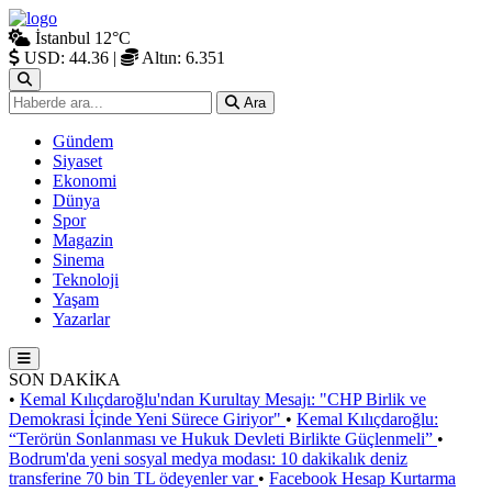
İstanbul
12°C
USD: 44.36
|
Altın: 6.351
Ara
Gündem
Siyaset
Ekonomi
Dünya
Spor
Magazin
Sinema
Teknoloji
Yaşam
Yazarlar
SON DAKİKA
•
Kemal Kılıçdaroğlu'ndan Kurultay Mesajı: "CHP Birlik ve
Demokrasi İçinde Yeni Sürece Giriyor"
•
Kemal Kılıçdaroğlu:
“Terörün Sonlanması ve Hukuk Devleti Birlikte Güçlenmeli”
•
Bodrum'da yeni sosyal medya modası: 10 dakikalık deniz
transferine 70 bin TL ödeyenler var
•
Facebook Hesap Kurtarma