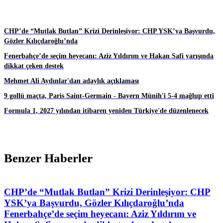
CHP’de “Mutlak Butlan” Krizi Derinleşiyor: CHP YSK’ya Başvurdu,
Gözler Kılıçdaroğlu’nda
Fenerbahçe’de seçim heyecanı: Aziz Yıldırım ve Hakan Safi yarışında
dikkat çeken destek
Mehmet Ali Aydınlar'dan adaylık açıklaması
9 gollü maçta, Paris Saint-Germain - Bayern Münih'i 5-4 mağlup etti
Formula 1, 2027 yılından itibaren yeniden Türkiye'de düzenlenecek
Benzer Haberler
CHP’de “Mutlak Butlan” Krizi Derinleşiyor: CHP
YSK’ya Başvurdu, Gözler Kılıçdaroğlu’nda
Fenerbahçe’de seçim heyecanı: Aziz Yıldırım ve