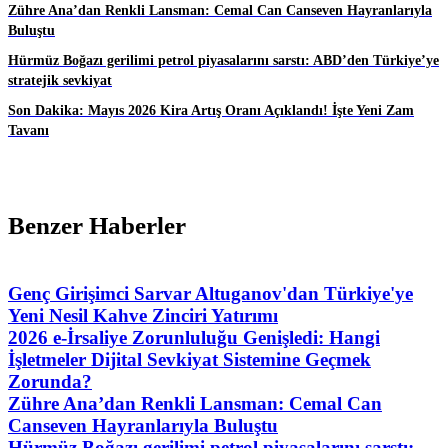
Zühre Ana’dan Renkli Lansman: Cemal Can Canseven Hayranlarıyla
Buluştu
Hürmüz Boğazı gerilimi petrol piyasalarını sarstı: ABD’den Türkiye’ye
stratejik sevkiyat
Son Dakika: Mayıs 2026 Kira Artış Oranı Açıklandı! İşte Yeni Zam
Tavanı
Benzer Haberler
Genç Girişimci Sarvar Altuganov'dan Türkiye'ye
Yeni Nesil Kahve Zinciri Yatırımı
2026 e-İrsaliye Zorunluluğu Genişledi: Hangi
İşletmeler Dijital Sevkiyat Sistemine Geçmek
Zorunda?
Zühre Ana’dan Renkli Lansman: Cemal Can
Canseven Hayranlarıyla Buluştu
Hürmüz Boğazı gerilimi petrol piyasalarını sarstı: