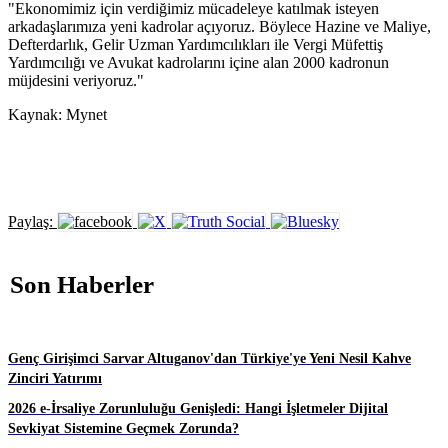
"Ekonomimiz için verdiğimiz mücadeleye katılmak isteyen
arkadaşlarımıza yeni kadrolar açıyoruz. Böylece Hazine ve Maliye,
Defterdarlık, Gelir Uzman Yardımcılıkları ile Vergi Müfettiş
Yardımcılığı ve Avukat kadrolarını içine alan 2000 kadronun
müjdesini veriyoruz."
Kaynak: Mynet
Paylaş:
Son Haberler
Genç Girişimci Sarvar Altuganov'dan Türkiye'ye Yeni Nesil Kahve
Zinciri Yatırımı
2026 e-İrsaliye Zorunluluğu Genişledi: Hangi İşletmeler Dijital
Sevkiyat Sistemine Geçmek Zorunda?