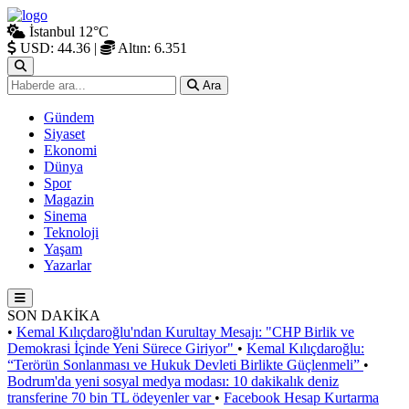
İstanbul
12°C
USD: 44.36
|
Altın: 6.351
Ara
Gündem
Siyaset
Ekonomi
Dünya
Spor
Magazin
Sinema
Teknoloji
Yaşam
Yazarlar
SON DAKİKA
•
Kemal Kılıçdaroğlu'ndan Kurultay Mesajı: "CHP Birlik ve
Demokrasi İçinde Yeni Sürece Giriyor"
•
Kemal Kılıçdaroğlu:
“Terörün Sonlanması ve Hukuk Devleti Birlikte Güçlenmeli”
•
Bodrum'da yeni sosyal medya modası: 10 dakikalık deniz
transferine 70 bin TL ödeyenler var
•
Facebook Hesap Kurtarma