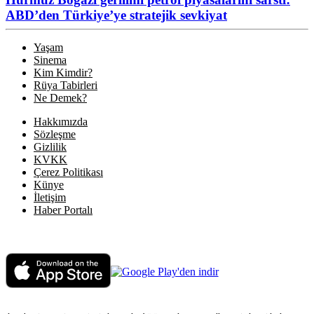
ABD’den Türkiye’ye stratejik sevkiyat
Yaşam
Sinema
Kim Kimdir?
Rüya Tabirleri
Ne Demek?
Hakkımızda
Sözleşme
Gizlilik
KVKK
Çerez Politikası
Künye
İletişim
Haber Portalı