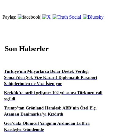
Paylaş:
Son Haberler
Türkiye'nin Milyarlarca Dolar Destek Verdiği
Somali'den Şok Vize Kararı! Diplomatik Pasaport
Sahiplerinden de Vize İsteniyor
Kerkük’te tarihi gelişme: 102 yıl sonra Türkmen vali
seçildi
Trump’tan Grönland Hamlesi: ABD’nin Özel Elçi
Ataması Danimarka’yı Kızdırdı
Goa’daki Ölümcül Yangının Ardından Luthra
Kardeşler Gündemde