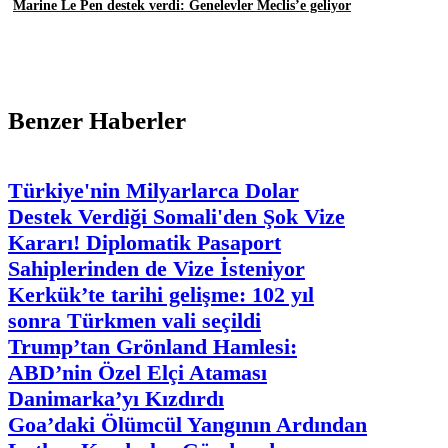
Marine Le Pen destek verdi: Genelevler Meclis’e geliyor
Benzer Haberler
Türkiye'nin Milyarlarca Dolar
Destek Verdiği Somali'den Şok Vize
Kararı! Diplomatik Pasaport
Sahiplerinden de Vize İsteniyor
Kerkük’te tarihi gelişme: 102 yıl
sonra Türkmen vali seçildi
Trump’tan Grönland Hamlesi:
ABD’nin Özel Elçi Ataması
Danimarka’yı Kızdırdı
Goa’daki Ölümcül Yangının Ardından