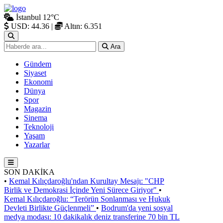
İstanbul
12°C
USD: 44.36
|
Altın: 6.351
Ara
Gündem
Siyaset
Ekonomi
Dünya
Spor
Magazin
Sinema
Teknoloji
Yaşam
Yazarlar
SON DAKİKA
•
Kemal Kılıçdaroğlu'ndan Kurultay Mesajı: "CHP
Birlik ve Demokrasi İçinde Yeni Sürece Giriyor"
•
Kemal Kılıçdaroğlu: “Terörün Sonlanması ve Hukuk
Devleti Birlikte Güçlenmeli”
•
Bodrum'da yeni sosyal
medya modası: 10 dakikalık deniz transferine 70 bin TL