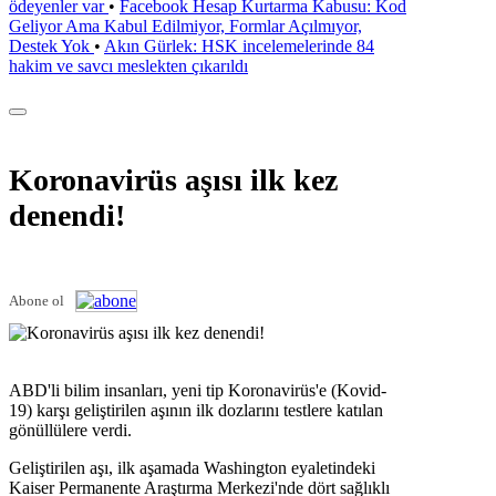
ödeyenler var
•
Facebook Hesap Kurtarma Kabusu: Kod
Geliyor Ama Kabul Edilmiyor, Formlar Açılmıyor,
Destek Yok
•
Akın Gürlek: HSK incelemelerinde 84
hakim ve savcı meslekten çıkarıldı
Koronavirüs aşısı ilk kez
denendi!
Abone ol
ABD'li bilim insanları, yeni tip Koronavirüs'e (Kovid-
19) karşı geliştirilen aşının ilk dozlarını testlere katılan
gönüllülere verdi.
Geliştirilen aşı, ilk aşamada Washington eyaletindeki
Kaiser Permanente Araştırma Merkezi'nde dört sağlıklı