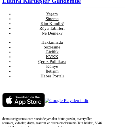
Luthra Kardeşler Gündemde
Yaşam
Sinema
Kim Kimdir?
Rüya Tabirleri
Ne Demek?
Hakkımızda
Sözleşme
Gizlilik
KVKK
Çerez Politikası
Künye
İletişim
Haber Portalı
demokrasigazetesi.com sitesinde yer alan bütün yazılar, materyaller,
resimler, videolar, dizyn, tasarım ve düzenlemelerimizin Telif hakları, 5846