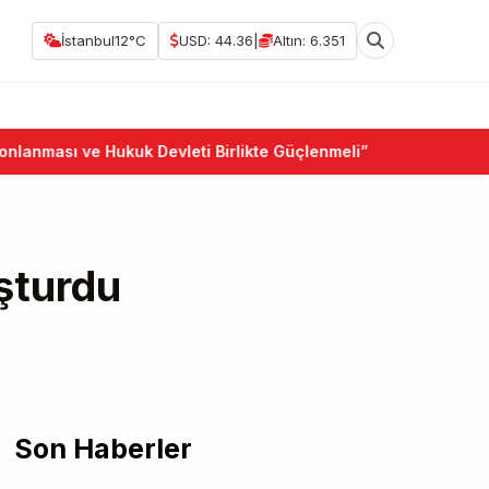
İstanbul
12°C
USD: 44.36
|
Altın: 6.351
sı ve Hukuk Devleti Birlikte Güçlenmeli”
•
Bodrum'da ye
uşturdu
Son Haberler