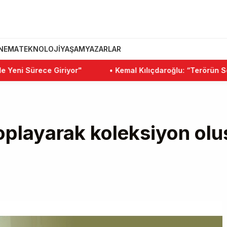
INEMA
TEKNOLOJI
YAŞAM
YAZARLAR
 Sürece Giriyor"
•
Kemal Kılıçdaroğlu: “Terörün Sonlanma
toplayarak koleksiyon ol