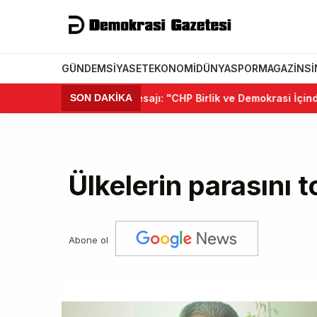
GÜNDEM
SIYASET
EKONOMI
DÜNYA
SPOR
MAGAZIN
S
ğlu'ndan Kurultay Mesajı: "CHP Birlik ve Demokrasi İçinde Yeni
SON DAKİKA
Ülkelerin parasını 
Abone ol