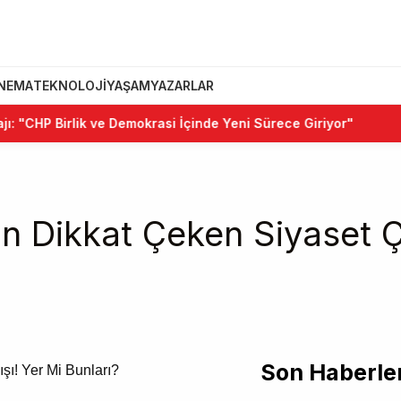
INEMA
TEKNOLOJI
YAŞAM
YAZARLAR
CHP Birlik ve Demokrasi İçinde Yeni Sürece Giriyor"
•
Ke
 Dikkat Çeken Siyaset Çı
Son Haberle