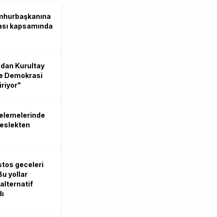
umhurbaşkanına
ası kapsamında
ndan Kurultay
ve Demokrasi
iriyor"
celemelerinde
meslekten
stos geceleri
Bu yollar
alternatif
dı