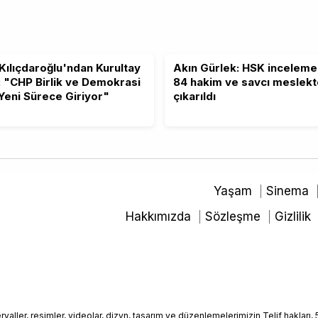
Kılıçdaroğlu'ndan Kurultay
Akın Gürlek: HSK inceleme
: "CHP Birlik ve Demokrasi
84 hakim ve savcı meslek
 Yeni Sürece Giriyor"
çıkarıldı
Yaşam
Sinema
Hakkımızda
Sözleşme
Gizlilik
ller, resimler, videolar, dizyn, tasarım ve düzenlemelerimizin Telif hakları, 