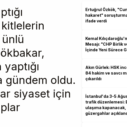
ptığı
Ertuğrul Özkök, "C
hakaret" soruşturm
ifade verdi
kitlelerin
 ünlü
Kemal Kılıçdaroğlu'
Mesajı: "CHP Birlik 
ökbakar,
İçinde Yeni Sürece G
 yaptığı
Akın Gürlek: HSK in
84 hakim ve savcı 
la gündem oldu.
çıkarıldı
r siyaset için
İstanbul'da 3-5 Ağu
trafik düzenlemesi: 
plar
ulaşıma kapanacak, 
güzergahlar açıklan