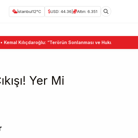
İstanbul
12°C
USD: 44.36
|
Altın: 6.351
mal Kılıçdaroğlu: “Terörün Sonlanması ve Hukuk Devleti Birlikt
kışı! Yer Mi
r