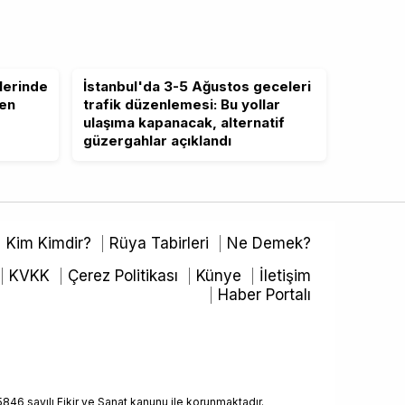
lerinde
İstanbul'da 3-5 Ağustos geceleri
ten
trafik düzenlemesi: Bu yollar
ulaşıma kapanacak, alternatif
güzergahlar açıklandı
Kim Kimdir?
Rüya Tabirleri
Ne Demek?
KVKK
Çerez Politikası
Künye
İletişim
Haber Portalı
5846 sayılı Fikir ve Sanat kanunu ile korunmaktadır.