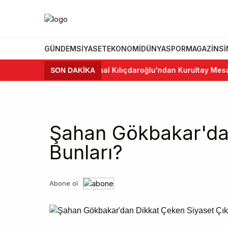
GÜNDEM
SIYASET
EKONOMI
DÜNYA
SPOR
MAGAZIN
S
•
Kemal Kılıçdaroğlu'ndan Kurultay Mesajı: "
SON DAKİKA
Şahan Gökbakar'dan
Bunları?
Abone ol