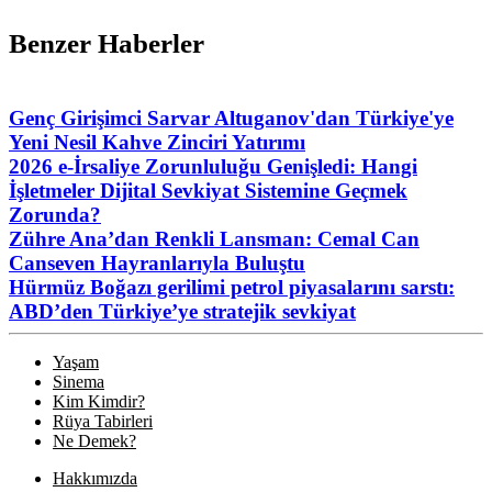
Benzer Haberler
Genç Girişimci Sarvar Altuganov'dan Türkiye'ye
Yeni Nesil Kahve Zinciri Yatırımı
2026 e-İrsaliye Zorunluluğu Genişledi: Hangi
İşletmeler Dijital Sevkiyat Sistemine Geçmek
Zorunda?
Zühre Ana’dan Renkli Lansman: Cemal Can
Canseven Hayranlarıyla Buluştu
Hürmüz Boğazı gerilimi petrol piyasalarını sarstı:
ABD’den Türkiye’ye stratejik sevkiyat
Yaşam
Sinema
Kim Kimdir?
Rüya Tabirleri
Ne Demek?
Hakkımızda