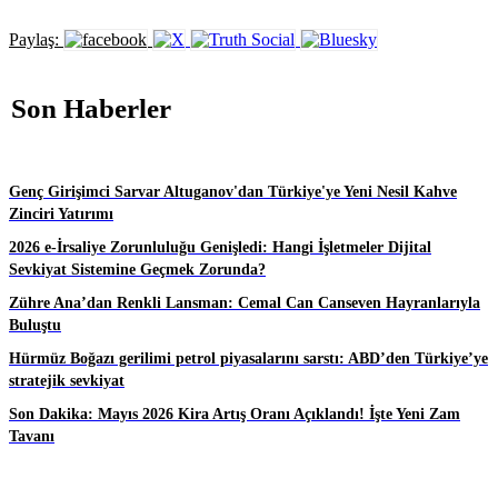
Paylaş:
Son Haberler
Genç Girişimci Sarvar Altuganov'dan Türkiye'ye Yeni Nesil Kahve
Zinciri Yatırımı
2026 e-İrsaliye Zorunluluğu Genişledi: Hangi İşletmeler Dijital
Sevkiyat Sistemine Geçmek Zorunda?
Zühre Ana’dan Renkli Lansman: Cemal Can Canseven Hayranlarıyla
Buluştu
Hürmüz Boğazı gerilimi petrol piyasalarını sarstı: ABD’den Türkiye’ye
stratejik sevkiyat
Son Dakika: Mayıs 2026 Kira Artış Oranı Açıklandı! İşte Yeni Zam
Tavanı