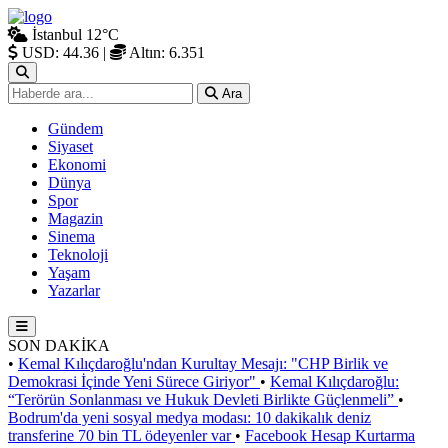
İstanbul
12°C
USD: 44.36
|
Altın: 6.351
Ara
Gündem
Siyaset
Ekonomi
Dünya
Spor
Magazin
Sinema
Teknoloji
Yaşam
Yazarlar
SON DAKİKA
•
Kemal Kılıçdaroğlu'ndan Kurultay Mesajı: "CHP Birlik ve
Demokrasi İçinde Yeni Sürece Giriyor"
•
Kemal Kılıçdaroğlu:
“Terörün Sonlanması ve Hukuk Devleti Birlikte Güçlenmeli”
•
Bodrum'da yeni sosyal medya modası: 10 dakikalık deniz
transferine 70 bin TL ödeyenler var
•
Facebook Hesap Kurtarma