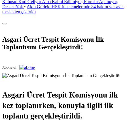
Kabusu: Kod Geliyor Ama Kabul Edilmiyor, Formlar Açılmıyor,
Destek Yok
•
Akın Gürlek: HSK incelemelerinde 84 hakim ve savcı
meslekten çıkarıldı
Asgari Ücret Tespit Komisyonu İlk
Toplantısını Gerçekleştirdi!
Abone ol
Asgari Ücret Tespit Komisyonu ilk
kez toplanırken, konuyla ilgili ilk
toplantı gerçekleştirildi.