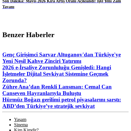
Son Dakika: Mayıs 2026 Kira Artış Oranı Açıklandı! İşte Yeni Zam
Tavanı
Benzer Haberler
Genç Girişimci Sarvar Altuganov'dan Türkiye'ye
Yeni Nesil Kahve Zinciri Yatırımı
2026 e-İrsaliye Zorunluluğu Genişledi: Hangi
İşletmeler Dijital Sevkiyat Sistemine Geçmek
Zorunda?
Zühre Ana’dan Renkli Lansman: Cemal Can
Canseven Hayranlarıyla Buluştu
Hürmüz Boğazı gerilimi petrol piyasalarını sarstı:
ABD’den Türkiye’ye stratejik sevkiyat
Yaşam
Sinema
Kim Kimdir?