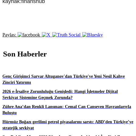
kaynak:finanshub
Paylaş:
Son Haberler
Genç Girişimci Sarvar Altuganov'dan Türkiye'ye Yeni Nesil Kahve
Zinciri Yatırımı
2026 e-İrsaliye Zorunluluğu Genişledi: Hangi İşletmeler Dijital
Sevkiyat Sistemine Geçmek Zorunda?
Zühre Ana’dan Renkli Lansman: Cemal Can Canseven Hayranlarıyla
Buluştu
Hürmüz Boğazı gerilimi petrol piyasalarını sarstı: ABD’den Türkiye’ye
stratejik sevkiyat