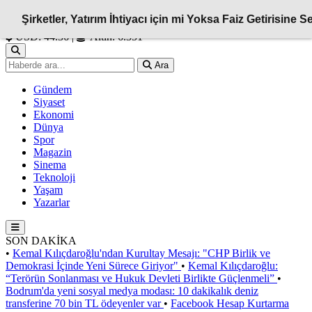
Şirketler, Yatırım İhtiyacı için mi Yoksa Faiz Getirisin
İstanbul
12°C
USD: 44.36
|
Altın: 6.351
Ara
Gündem
Siyaset
Ekonomi
Dünya
Spor
Magazin
Sinema
Teknoloji
Yaşam
Yazarlar
SON DAKİKA
•
Kemal Kılıçdaroğlu'ndan Kurultay Mesajı: "CHP Birlik ve
Demokrasi İçinde Yeni Sürece Giriyor"
•
Kemal Kılıçdaroğlu:
“Terörün Sonlanması ve Hukuk Devleti Birlikte Güçlenmeli”
•
Bodrum'da yeni sosyal medya modası: 10 dakikalık deniz
transferine 70 bin TL ödeyenler var
•
Facebook Hesap Kurtarma