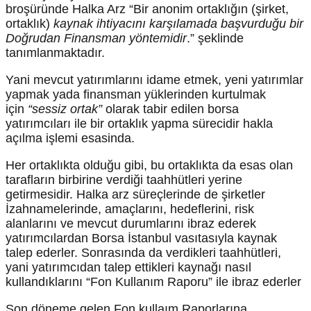
broşüründe Halka Arz “Bir anonim ortaklığın (şirket,
ortaklık)
kaynak ihtiyacını karşılamada başvurduğu bir
Doğrudan Finansman yöntemidir
.” şeklinde
tanımlanmaktadır.
Yani mevcut yatırımlarını idame etmek, yeni yatırımlar
yapmak yada finansman yüklerinden kurtulmak
için
“sessiz ortak”
olarak tabir edilen borsa
yatırımcıları ile bir ortaklık yapma sürecidir hakla
açılma işlemi esasinda.
Her ortaklıkta olduğu gibi, bu ortaklıkta da esas olan
tarafların birbirine verdiği taahhütleri yerine
getirmesidir. Halka arz süreçlerinde de şirketler
İzahnamelerinde, amaçlarını, hedeflerini, risk
alanlarını ve mevcut durumlarını ibraz ederek
yatırımcılardan Borsa İstanbul vasıtasıyla kaynak
talep ederler. Sonrasında da verdikleri taahhütleri,
yani yatırımcıdan talep ettikleri kaynağı nasıl
kullandıklarını “Fon Kullanım Raporu” ile ibraz ederler
Son döneme gelen Fon kullaım Raporlarına