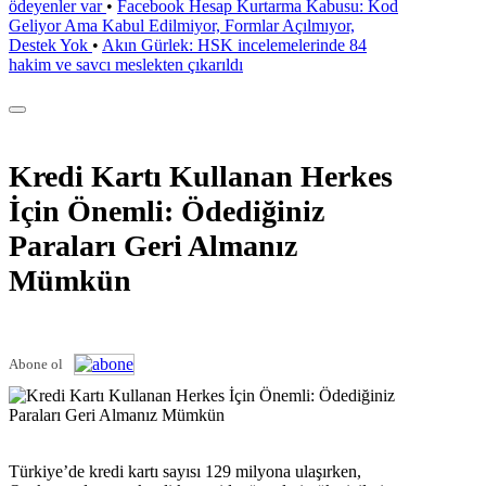
ödeyenler var
•
Facebook Hesap Kurtarma Kabusu: Kod
Geliyor Ama Kabul Edilmiyor, Formlar Açılmıyor,
Destek Yok
•
Akın Gürlek: HSK incelemelerinde 84
hakim ve savcı meslekten çıkarıldı
Kredi Kartı Kullanan Herkes
İçin Önemli: Ödediğiniz
Paraları Geri Almanız
Mümkün
Abone ol
Türkiye’de kredi kartı sayısı 129 milyona ulaşırken,