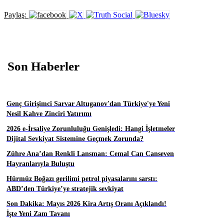
Paylaş:
Son Haberler
Genç Girişimci Sarvar Altuganov'dan Türkiye'ye Yeni
Nesil Kahve Zinciri Yatırımı
2026 e-İrsaliye Zorunluluğu Genişledi: Hangi İşletmeler
Dijital Sevkiyat Sistemine Geçmek Zorunda?
Zühre Ana’dan Renkli Lansman: Cemal Can Canseven
Hayranlarıyla Buluştu
Hürmüz Boğazı gerilimi petrol piyasalarını sarstı:
ABD’den Türkiye’ye stratejik sevkiyat
Son Dakika: Mayıs 2026 Kira Artış Oranı Açıklandı!
İşte Yeni Zam Tavanı