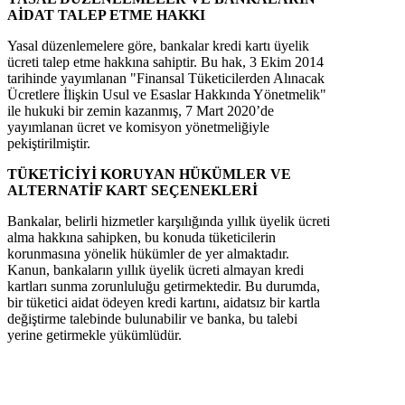
AİDAT TALEP ETME HAKKI
Yasal düzenlemelere göre, bankalar kredi kartı üyelik
ücreti talep etme hakkına sahiptir. Bu hak, 3 Ekim 2014
tarihinde yayımlanan "Finansal Tüketicilerden Alınacak
Ücretlere İlişkin Usul ve Esaslar Hakkında Yönetmelik"
ile hukuki bir zemin kazanmış, 7 Mart 2020’de
yayımlanan ücret ve komisyon yönetmeliğiyle
pekiştirilmiştir.
TÜKETİCİYİ KORUYAN HÜKÜMLER VE
ALTERNATİF KART SEÇENEKLERİ
Bankalar, belirli hizmetler karşılığında yıllık üyelik ücreti
alma hakkına sahipken, bu konuda tüketicilerin
korunmasına yönelik hükümler de yer almaktadır.
Kanun, bankaların yıllık üyelik ücreti almayan kredi
kartları sunma zorunluluğu getirmektedir. Bu durumda,
bir tüketici aidat ödeyen kredi kartını, aidatsız bir kartla
değiştirme talebinde bulunabilir ve banka, bu talebi
yerine getirmekle yükümlüdür.