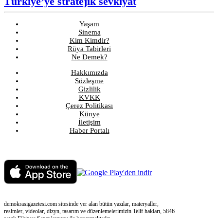
Türkiye’ye stratejik sevkiyat
Yaşam
Sinema
Kim Kimdir?
Rüya Tabirleri
Ne Demek?
Hakkımızda
Sözleşme
Gizlilik
KVKK
Çerez Politikası
Künye
İletişim
Haber Portalı
demokrasigazetesi.com sitesinde yer alan bütün yazılar, materyaller,
resimler, videolar, dizyn, tasarım ve düzenlemelerimizin Telif hakları, 5846