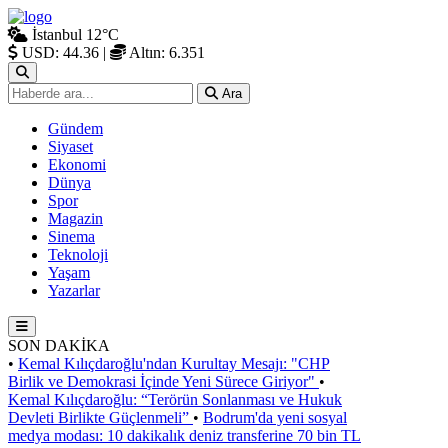
İstanbul
12°C
USD: 44.36
|
Altın: 6.351
Ara
Gündem
Siyaset
Ekonomi
Dünya
Spor
Magazin
Sinema
Teknoloji
Yaşam
Yazarlar
SON DAKİKA
•
Kemal Kılıçdaroğlu'ndan Kurultay Mesajı: "CHP
Birlik ve Demokrasi İçinde Yeni Sürece Giriyor"
•
Kemal Kılıçdaroğlu: “Terörün Sonlanması ve Hukuk
Devleti Birlikte Güçlenmeli”
•
Bodrum'da yeni sosyal
medya modası: 10 dakikalık deniz transferine 70 bin TL