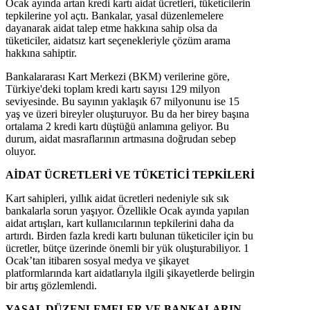
Ocak ayında artan kredi kartı aidat ücretleri, tüketicilerin
tepkilerine yol açtı. Bankalar, yasal düzenlemelere
dayanarak aidat talep etme hakkına sahip olsa da
tüketiciler, aidatsız kart seçenekleriyle çözüm arama
hakkına sahiptir.
Bankalararası Kart Merkezi (BKM) verilerine göre,
Türkiye'deki toplam kredi kartı sayısı 129 milyon
seviyesinde. Bu sayının yaklaşık 67 milyonunu ise 15
yaş ve üzeri bireyler oluşturuyor. Bu da her birey başına
ortalama 2 kredi kartı düştüğü anlamına geliyor. Bu
durum, aidat masraflarının artmasına doğrudan sebep
oluyor.
AİDAT ÜCRETLERİ VE TÜKETİCİ TEPKİLERİ
Kart sahipleri, yıllık aidat ücretleri nedeniyle sık sık
bankalarla sorun yaşıyor. Özellikle Ocak ayında yapılan
aidat artışları, kart kullanıcılarının tepkilerini daha da
artırdı. Birden fazla kredi kartı bulunan tüketiciler için bu
ücretler, bütçe üzerinde önemli bir yük oluşturabiliyor. 1
Ocak’tan itibaren sosyal medya ve şikayet
platformlarında kart aidatlarıyla ilgili şikayetlerde belirgin
bir artış gözlemlendi.
YASAL DÜZENLEMELER VE BANKALARIN