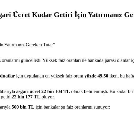
gari Ücret Kadar Getiri İçin Yatırmanız G
ranlarını güncelledi. Yüksek faiz oranları ile bankada parası olanlar iç
vduatlar
için uygulanan en yüksek faiz oranı
yüzde 49,50
iken, bu haf
tibarıyla
asgari ücret 22 bin 104 TL
olarak belirlenmişti. Bu kadar bir
getiri
22 bin 177 TL
oluyor.
barıyla
500 bin TL
için bankalar şu faiz oranlarını sunuyor: