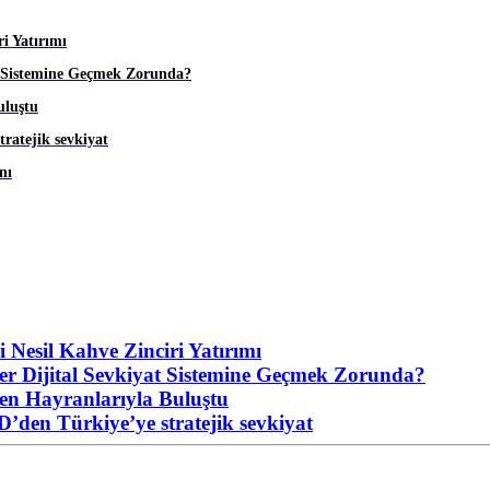
i Yatırımı
at Sistemine Geçmek Zorunda?
uluştu
tratejik sevkiyat
nı
 Nesil Kahve Zinciri Yatırımı
ler Dijital Sevkiyat Sistemine Geçmek Zorunda?
n Hayranlarıyla Buluştu
D’den Türkiye’ye stratejik sevkiyat