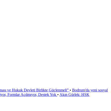
ması ve Hukuk Devleti Birlikte Güçlenmeli”
•
Bodrum'da yeni sosyal
or, Formlar Açılmıyor, Destek Yok
•
Akın Gürlek: HSK