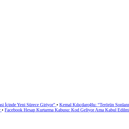
si İçinde Yeni Sürece Giriyor"
•
Kemal Kılıçdaroğlu: “Terörün Sonlan
r
•
Facebook Hesap Kurtarma Kabusu: Kod Geliyor Ama Kabul Edilmiy