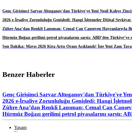
Genç Girişimci Sarvar Altuganov'dan Türkiye'ye Yeni Nesil Kahve Zincir
2026 e-İrsaliye Zorunluluğu Genişledi: Hangi İşletmeler Dijital Sevkiy
Zühre Ana’dan Renkli Lansman: Cemal Can Canseven Hayranlarıyla B
Hürmüz Boğazı gerilimi petrol piyasalarını sarstı: ABD’den Türkiye’ye s
Son Dakika: Mayıs 2026 Kira Artış Oranı Açıklandı! İşte Yeni Zam Tava
Benzer Haberler
Genç Girişimci Sarvar Altuganov'dan Türkiye'ye Yeni
2026 e-İrsaliye Zorunluluğu Genişledi: Hangi İşletme
Zühre Ana’dan Renkli Lansman: Cemal Can Canseve
Hürmüz Boğazı gerilimi petrol piyasalarını sarstı: AB
Yaşam