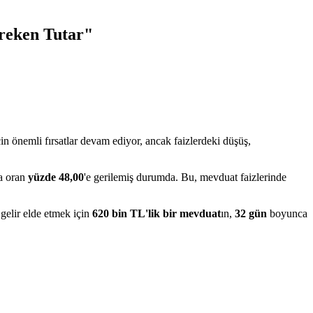
ereken Tutar"
in önemli fırsatlar devam ediyor, ancak faizlerdeki düşüş,
ta oran
yüzde 48,00
'e gerilemiş durumda. Bu, mevduat faizlerinde
 gelir elde etmek için
620 bin TL'lik bir mevduat
ın,
32 gün
boyunca