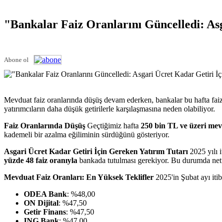
"Bankalar Faiz Oranlarını Güncelledi: As
Abone ol
Mevduat faiz oranlarında düşüş devam ederken, bankalar bu hafta faiz o
yatırımcıların daha düşük getirilerle karşılaşmasına neden olabiliyor.
Faiz Oranlarında Düşüş
Geçtiğimiz hafta
250 bin TL ve üzeri me
kademeli bir azalma eğiliminin sürdüğünü gösteriyor.
Asgari Ücret Kadar Getiri İçin Gereken Yatırım Tutarı
2025 yılı i
yüzde 48 faiz oranıyla
bankada tutulması gerekiyor. Bu durumda net 
Mevduat Faiz Oranları: En Yüksek Teklifler
2025'in Şubat ayı iti
ODEA Bank
: %48,00
ON Dijital
: %47,50
Getir Finans
: %47,50
ING Bank
: %47,00