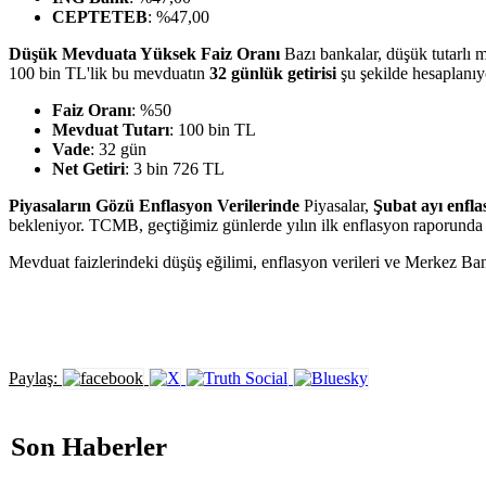
CEPTETEB
: %47,00
Düşük Mevduata Yüksek Faiz Oranı
Bazı bankalar, düşük tutarlı 
100 bin TL'lik bu mevduatın
32 günlük getirisi
şu şekilde hesaplanıy
Faiz Oranı
: %50
Mevduat Tutarı
: 100 bin TL
Vade
: 32 gün
Net Getiri
: 3 bin 726 TL
Piyasaların Gözü Enflasyon Verilerinde
Piyasalar,
Şubat ayı enfl
bekleniyor. TCMB, geçtiğimiz günlerde yılın ilk enflasyon raporund
Mevduat faizlerindeki düşüş eğilimi, enflasyon verileri ve Merkez Bank
Paylaş:
Son Haberler