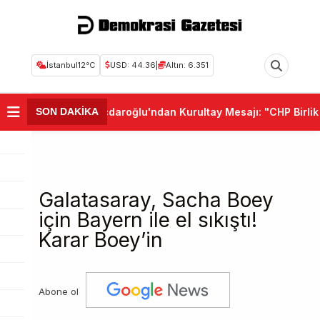
İstanbul
12°C
USD: 44.36
|
Altın: 6.351
•
Kemal Kılıçdaroğlu'ndan Kurultay Mesajı: "CHP Birlik ve
SON DAKİKA
Galatasaray, Sacha Boey
için Bayern ile el sıkıştı!
Karar Boey’in
Abone ol