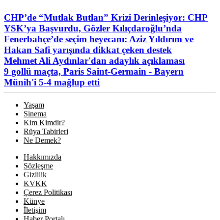
CHP’de “Mutlak Butlan” Krizi Derinleşiyor: CHP
YSK’ya Başvurdu, Gözler Kılıçdaroğlu’nda
Fenerbahçe’de seçim heyecanı: Aziz Yıldırım ve
Hakan Safi yarışında dikkat çeken destek
Mehmet Ali Aydınlar'dan adaylık açıklaması
9 gollü maçta, Paris Saint-Germain - Bayern
Münih'i 5-4 mağlup etti
Yaşam
Sinema
Kim Kimdir?
Rüya Tabirleri
Ne Demek?
Hakkımızda
Sözleşme
Gizlilik
KVKK
Çerez Politikası
Künye
İletişim
Haber Portalı