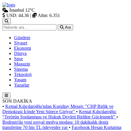
İstanbul
12°C
USD: 44.36
|
Altın: 6.351
Ara
Gündem
Siyaset
Ekonomi
Dünya
Spor
Magazin
Sinema
Teknoloji
Yaşam
Yazarlar
SON DAKİKA
•
Kemal Kılıçdaroğlu'ndan Kurultay Mesajı: "CHP Birlik ve
Demokrasi İçinde Yeni Sürece Giriyor"
•
Kemal Kılıçdaroğlu:
“Terörün Sonlanması ve Hukuk Devleti Birlikte Güçlenmeli”
•
Bodrum'da yeni sosyal medya modası: 10 dakikalık deniz
transferine 70 bin TL ödeyenler var
•
Facebook Hesap Kurtarma