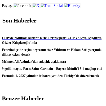
Paylaş:
Son Haberler
CHP’de “Mutlak Butlan” Krizi Derinleşiyor: CHP YSK’ya Başvurdu,
Gözler Kılıçdaroğlu’nda
Fenerbahçe’de seçim heyecanı: Aziz Yıldırım ve Hakan Safi yarışında
dikkat çeken destek
Mehmet Ali Aydınlar'dan adaylık açıklaması
9 gollü maçta, Paris Saint-Germain - Bayern Münih'i 5-4 mağlup etti
Formula 1, 2027 yılından itibaren yeniden Türkiye'de düzenlenecek
Benzer Haberler