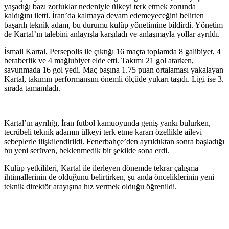
yaşadığı bazı zorluklar nedeniyle ülkeyi terk etmek zorunda
kaldığını iletti. İran’da kalmaya devam edemeyeceğini belirten
başarılı teknik adam, bu durumu kulüp yönetimine bildirdi. Yönetim
de Kartal’ın talebini anlayışla karşıladı ve anlaşmayla yollar ayrıldı.
İsmail Kartal, Persepolis ile çıktığı 16 maçta toplamda 8 galibiyet, 4
beraberlik ve 4 mağlubiyet elde etti. Takımı 21 gol atarken,
savunmada 16 gol yedi. Maç başına 1.75 puan ortalaması yakalayan
Kartal, takımın performansını önemli ölçüde yukarı taşıdı. Ligi ise 3.
sırada tamamladı.
Kartal’ın ayrılığı, İran futbol kamuoyunda geniş yankı bulurken,
tecrübeli teknik adamın ülkeyi terk etme kararı özellikle ailevi
sebeplerle ilişkilendirildi. Fenerbahçe’den ayrıldıktan sonra başladığı
bu yeni serüven, beklenmedik bir şekilde sona erdi.
Kulüp yetkilileri, Kartal ile ilerleyen dönemde tekrar çalışma
ihtimallerinin de olduğunu belirtirken, şu anda önceliklerinin yeni
teknik direktör arayışına hız vermek olduğu öğrenildi.