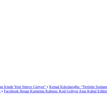
si İçinde Yeni Sürece Giriyor"
•
Kemal Kılıçdaroğlu: “Terörün Sonlan
r
•
Facebook Hesap Kurtarma Kabusu: Kod Geliyor Ama Kabul Edilmiy