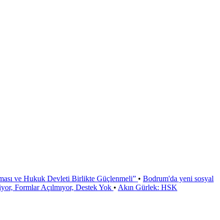
ması ve Hukuk Devleti Birlikte Güçlenmeli”
•
Bodrum'da yeni sosyal
or, Formlar Açılmıyor, Destek Yok
•
Akın Gürlek: HSK