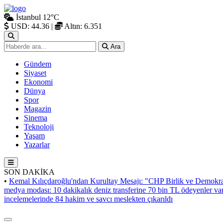
İstanbul
12°C
USD: 44.36
|
Altın: 6.351
Ara
Gündem
Siyaset
Ekonomi
Dünya
Spor
Magazin
Sinema
Teknoloji
Yaşam
Yazarlar
SON DAKİKA
•
Kemal Kılıçdaroğlu'ndan Kurultay Mesajı: "CHP Birlik ve Demokra
medya modası: 10 dakikalık deniz transferine 70 bin TL ödeyenler va
incelemelerinde 84 hakim ve savcı meslekten çıkarıldı