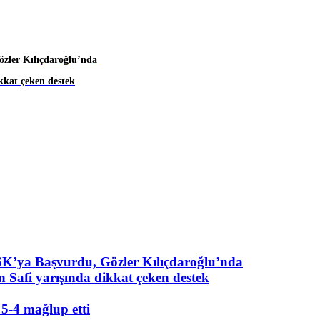
zler Kılıçdaroğlu’nda
kkat çeken destek
K’ya Başvurdu, Gözler Kılıçdaroğlu’nda
 Safi yarışında dikkat çeken destek
5-4 mağlup etti