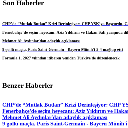
Son Haberler
CHP’de “Mutlak Butlan” Krizi Derinleşiyor: CHP YSK’ya Başvurdu, Gö
Fenerbahçe’de seçim heyecanı: Aziz Yıldırım ve Hakan Safi yarışında di
Mehmet Ali Aydınlar'dan adaylık açıklaması
9 gollü maçta, Paris Saint-Germain - Bayern Münih'i 5-4 mağlup etti
Formula 1, 2027 yılından itibaren yeniden Türkiye'de düzenlenecek
Benzer Haberler
CHP’de “Mutlak Butlan” Krizi Derinleşiyor: CHP YS
Fenerbahçe’de seçim heyecanı: Aziz Yıldırım ve Hakan
Mehmet Ali Aydınlar'dan adaylık açıklaması
9 gollü maçta, Paris Saint-Germain - Bayern Münih'i 