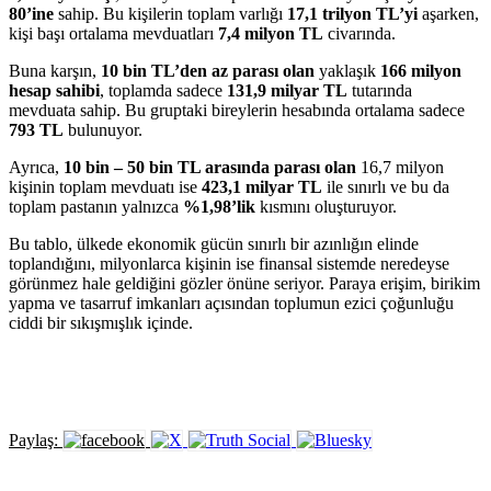
80’ine
sahip. Bu kişilerin toplam varlığı
17,1 trilyon TL’yi
aşarken,
kişi başı ortalama mevduatları
7,4 milyon TL
civarında.
Buna karşın,
10 bin TL’den az parası olan
yaklaşık
166 milyon
hesap sahibi
, toplamda sadece
131,9 milyar TL
tutarında
mevduata sahip. Bu gruptaki bireylerin hesabında ortalama sadece
793 TL
bulunuyor.
Ayrıca,
10 bin – 50 bin TL arasında parası olan
16,7 milyon
kişinin toplam mevduatı ise
423,1 milyar TL
ile sınırlı ve bu da
toplam pastanın yalnızca
%1,98’lik
kısmını oluşturuyor.
Bu tablo, ülkede ekonomik gücün sınırlı bir azınlığın elinde
toplandığını, milyonlarca kişinin ise finansal sistemde neredeyse
görünmez hale geldiğini gözler önüne seriyor. Paraya erişim, birikim
yapma ve tasarruf imkanları açısından toplumun ezici çoğunluğu
ciddi bir sıkışmışlık içinde.
Paylaş: