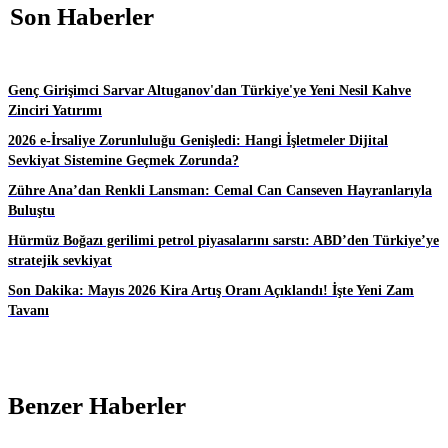
Son Haberler
Genç Girişimci Sarvar Altuganov'dan Türkiye'ye Yeni Nesil Kahve
Zinciri Yatırımı
2026 e-İrsaliye Zorunluluğu Genişledi: Hangi İşletmeler Dijital
Sevkiyat Sistemine Geçmek Zorunda?
Zühre Ana’dan Renkli Lansman: Cemal Can Canseven Hayranlarıyla
Buluştu
Hürmüz Boğazı gerilimi petrol piyasalarını sarstı: ABD’den Türkiye’ye
stratejik sevkiyat
Son Dakika: Mayıs 2026 Kira Artış Oranı Açıklandı! İşte Yeni Zam
Tavanı
Benzer Haberler