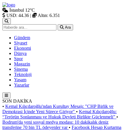
İstanbul
12°C
USD: 44.36
|
Altın: 6.351
Ara
Gündem
Siyaset
Ekonomi
Dünya
Spor
Magazin
Sinema
Teknoloji
Yaşam
Yazarlar
SON DAKİKA
•
Kemal Kılıçdaroğlu'ndan Kurultay Mesajı: "CHP Birlik ve
Demokrasi İçinde Yeni Sürece Giriyor"
•
Kemal Kılıçdaroğlu:
“Terörün Sonlanması ve Hukuk Devleti Birlikte Güçlenmeli”
•
Bodrum'da yeni sosyal medya modası: 10 dakikalık deniz
transferine 70 bin TL ödeyenler var
•
Facebook Hesap Kurtarma