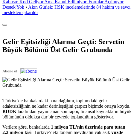
Kabusu: Kod Geliyor Ama Kabul Edilmiyor, Formlar Açılmıyor,
Destek Yok
•
Akın Gürlek: HSK incelemelerinde 84 hakim ve savcı
meslekten çıkarıldı
Gelir Eşitsizliği Alarma Geçti: Servetin
Büyük Bölümü Üst Gelir Grubunda
Abone ol
Türkiye'de bankalardaki para dağılımı, toplumdaki gelir
adaletsizliğinin ne kadar derinleştiğini çarpıcı biçimde ortaya koydu.
BDDK
tarafından yayımlanan son rapor, finansal kaynakların büyük
bölümünün oldukça dar bir çevrede toplandığını gösteriyor.
Verilere göre, bankalarda
1 milyon TL’nin üzerinde para tutan
2,2 milyon kişi
, Türkiye’deki toplam mevduatın yaklaşık
yüzde