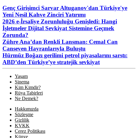
Genç Girişimci Sarvar Altuganov'dan Türkiye'ye
Yeni Nesil Kahve Zinciri Yatırımı
2026 e-İrsaliye Zorunluluğu Genişledi: Hangi
İşletmeler Dijital Sevkiyat Sistemine Geçmek
Zorunda?
Zühre Ana’dan Renkli Lansman: Cemal Can
Canseven Hayranlarıyla Buluştu
Hürmüz Boğazı gerilimi petrol piyasalarını sarstı:
ABD’den Türkiye’ye stratejik sevkiyat
Yaşam
Sinema
Kim Kimdir?
Rüya Tabirleri
Ne Demek?
Hakkımızda
Sözleşme
Gizlilik
KVKK
Çerez Politikası
Künye