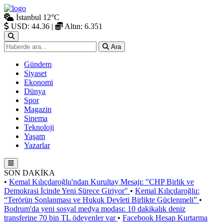
İstanbul
12°C
USD: 44.36
|
Altın: 6.351
Ara
Gündem
Siyaset
Ekonomi
Dünya
Spor
Magazin
Sinema
Teknoloji
Yaşam
Yazarlar
SON DAKİKA
•
Kemal Kılıçdaroğlu'ndan Kurultay Mesajı: "CHP Birlik ve
Demokrasi İçinde Yeni Sürece Giriyor"
•
Kemal Kılıçdaroğlu:
“Terörün Sonlanması ve Hukuk Devleti Birlikte Güçlenmeli”
•
Bodrum'da yeni sosyal medya modası: 10 dakikalık deniz
transferine 70 bin TL ödeyenler var
•
Facebook Hesap Kurtarma