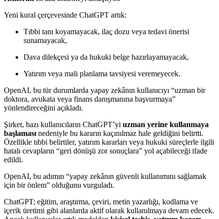
Yeni kural çerçevesinde ChatGPT artık:
Tıbbi tanı koyamayacak, ilaç dozu veya tedavi önerisi
sunamayacak,
Dava dilekçesi ya da hukuki belge hazırlayamayacak,
Yatırım veya mali planlama tavsiyesi veremeyecek.
OpenAI, bu tür durumlarda yapay zekânın kullanıcıyı “uzman bir
doktora, avukata veya finans danışmanına başvurmaya”
yönlendireceğini açıkladı.
Şirket, bazı kullanıcıların ChatGPT’yi
uzman yerine kullanmaya
başlaması
nedeniyle bu kararın kaçınılmaz hale geldiğini belirtti.
Özellikle tıbbi belirtiler, yatırım kararları veya hukuki süreçlerle ilgili
hatalı cevapların “geri dönüşü zor sonuçlara” yol açabileceği ifade
edildi.
OpenAI, bu adımın “yapay zekânın güvenli kullanımını sağlamak
için bir önlem” olduğunu vurguladı.
ChatGPT; eğitim, araştırma, çeviri, metin yazarlığı, kodlama ve
içerik üretimi gibi alanlarda aktif olarak kullanılmaya devam edecek.