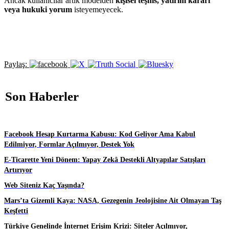
Ancak kullanıcılar artık modelden
kişisel teşhis, yatırım kararı
veya hukuki yorum
isteyemeyecek.
Paylaş:
Son Haberler
Facebook Hesap Kurtarma Kabusu: Kod Geliyor Ama Kabul
Edilmiyor, Formlar Açılmıyor, Destek Yok
E-Ticarette Yeni Dönem: Yapay Zekâ Destekli Altyapılar Satışları
Artırıyor
Web Siteniz Kaç Yaşında?
Mars’ta Gizemli Kaya: NASA, Gezegenin Jeolojisine Ait Olmayan Taş
Keşfetti
Türkiye Genelinde İnternet Erişim Krizi: Siteler Açılmıyor,