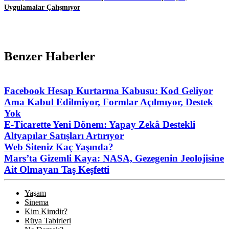
Uygulamalar Çalışmıyor
Benzer Haberler
Facebook Hesap Kurtarma Kabusu: Kod Geliyor
Ama Kabul Edilmiyor, Formlar Açılmıyor, Destek
Yok
E-Ticarette Yeni Dönem: Yapay Zekâ Destekli
Altyapılar Satışları Artırıyor
Web Siteniz Kaç Yaşında?
Mars’ta Gizemli Kaya: NASA, Gezegenin Jeolojisine
Ait Olmayan Taş Keşfetti
Yaşam
Sinema
Kim Kimdir?
Rüya Tabirleri