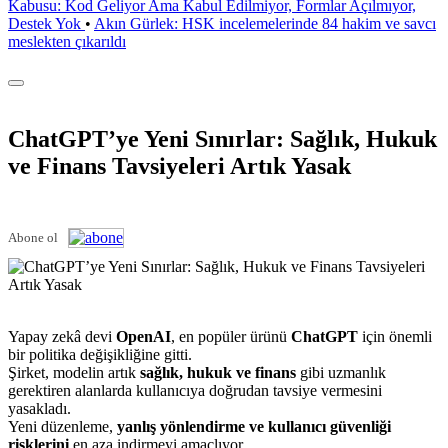
Kabusu: Kod Geliyor Ama Kabul Edilmiyor, Formlar Açılmıyor,
Destek Yok
•
Akın Gürlek: HSK incelemelerinde 84 hakim ve savcı
meslekten çıkarıldı
ChatGPT’ye Yeni Sınırlar: Sağlık, Hukuk
ve Finans Tavsiyeleri Artık Yasak
Abone ol
Yapay zekâ devi
OpenAI
, en popüler ürünü
ChatGPT
için önemli
bir politika değişikliğine gitti.
Şirket, modelin artık
sağlık, hukuk ve finans
gibi uzmanlık
gerektiren alanlarda kullanıcıya doğrudan tavsiye vermesini
yasakladı.
Yeni düzenleme,
yanlış yönlendirme ve kullanıcı güvenliği
risklerini
en aza indirmeyi amaçlıyor.