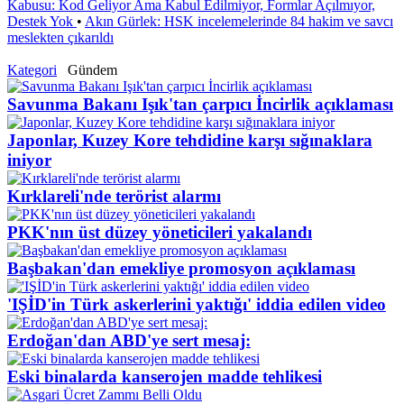
Kabusu: Kod Geliyor Ama Kabul Edilmiyor, Formlar Açılmıyor,
Destek Yok
•
Akın Gürlek: HSK incelemelerinde 84 hakim ve savcı
meslekten çıkarıldı
Kategori
Gündem
Savunma Bakanı Işık'tan çarpıcı İncirlik açıklaması
Japonlar, Kuzey Kore tehdidine karşı sığınaklara
iniyor
Kırklareli'nde terörist alarmı
PKK'nın üst düzey yöneticileri yakalandı
Başbakan'dan emekliye promosyon açıklaması
'IŞİD'in Türk askerlerini yaktığı' iddia edilen video
Erdoğan'dan ABD'ye sert mesaj:
Eski binalarda kanserojen madde tehlikesi