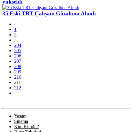
yükseldi
35 Eski TRT Çalışanı Gözaltına Alındı
‹
1
2
...
204
205
206
207
208
209
210
211
212
›
Yaşam
Sinema
Kim Kimdir?
Rüya Tabirleri