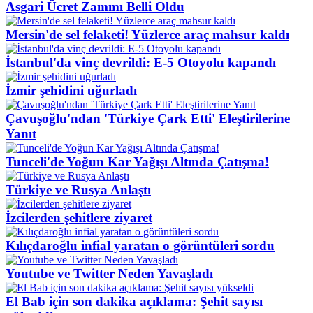
Asgari Ücret Zammı Belli Oldu
Mersin'de sel felaketi! Yüzlerce araç mahsur kaldı
İstanbul'da vinç devrildi: E-5 Otoyolu kapandı
İzmir şehidini uğurladı
Çavuşoğlu'ndan 'Türkiye Çark Etti' Eleştirilerine
Yanıt
Tunceli'de Yoğun Kar Yağışı Altında Çatışma!
Türkiye ve Rusya Anlaştı
İzcilerden şehitlere ziyaret
Kılıçdaroğlu infial yaratan o görüntüleri sordu
Youtube ve Twitter Neden Yavaşladı
El Bab için son dakika açıklama: Şehit sayısı