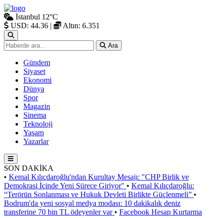
İstanbul
12°C
USD: 44.36
|
Altın: 6.351
Ara
Gündem
Siyaset
Ekonomi
Dünya
Spor
Magazin
Sinema
Teknoloji
Yaşam
Yazarlar
SON DAKİKA
•
Kemal Kılıçdaroğlu'ndan Kurultay Mesajı: "CHP Birlik ve
Demokrasi İçinde Yeni Sürece Giriyor"
•
Kemal Kılıçdaroğlu:
“Terörün Sonlanması ve Hukuk Devleti Birlikte Güçlenmeli”
•
Bodrum'da yeni sosyal medya modası: 10 dakikalık deniz
transferine 70 bin TL ödeyenler var
•
Facebook Hesap Kurtarma