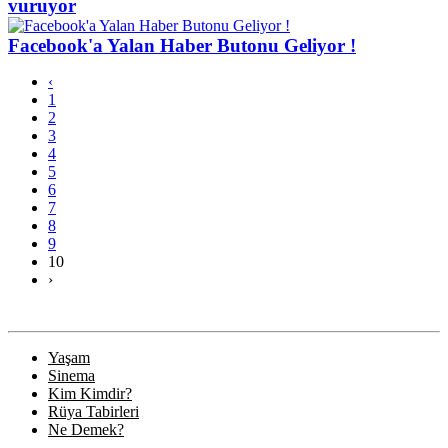
vuruyor
Facebook'a Yalan Haber Butonu Geliyor !
‹
1
2
3
4
5
6
7
8
9
10
›
Yaşam
Sinema
Kim Kimdir?
Rüya Tabirleri
Ne Demek?