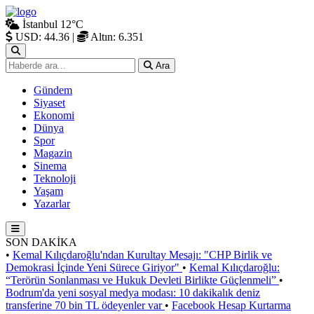
İstanbul
12°C
USD: 44.36
|
Altın: 6.351
Ara
Gündem
Siyaset
Ekonomi
Dünya
Spor
Magazin
Sinema
Teknoloji
Yaşam
Yazarlar
SON DAKİKA
•
Kemal Kılıçdaroğlu'ndan Kurultay Mesajı: "CHP Birlik ve
Demokrasi İçinde Yeni Sürece Giriyor"
•
Kemal Kılıçdaroğlu:
“Terörün Sonlanması ve Hukuk Devleti Birlikte Güçlenmeli”
•
Bodrum'da yeni sosyal medya modası: 10 dakikalık deniz
transferine 70 bin TL ödeyenler var
•
Facebook Hesap Kurtarma