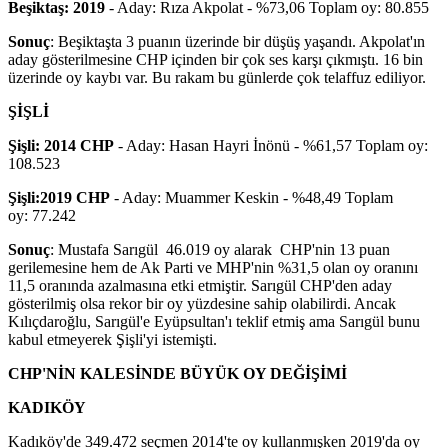
Beşiktaş: 2019
- Aday: Rıza Akpolat - %73,06 Toplam oy: 80.855
Sonuç
: Beşiktaşta 3 puanın üzerinde bir düşüş yaşandı. Akpolat'ın
aday gösterilmesine CHP içinden bir çok ses karşı çıkmıştı. 16 bin
üzerinde oy kaybı var. Bu rakam bu günlerde çok telaffuz ediliyor.
ŞİŞLİ
Şişli: 2014 CHP
- Aday: Hasan Hayri İnönü - %61,57 Toplam oy:
108.523
Şişli:2019 CHP
- Aday: Muammer Keskin - %48,49 Toplam
oy: 77.242
Sonuç
: Mustafa Sarıgül 46.019 oy alarak CHP'nin 13 puan
gerilemesine hem de Ak Parti ve MHP'nin %31,5 olan oy oranını
11,5 oranında azalmasına etki etmiştir. Sarıgül CHP'den aday
gösterilmiş olsa rekor bir oy yüzdesine sahip olabilirdi. Ancak
Kılıçdaroğlu, Sarıgül'e Eyüpsultan'ı teklif etmiş ama Sarıgül bunu
kabul etmeyerek Şişli'yi istemişti.
CHP'NİN KALESİNDE BÜYÜK OY DEĞİŞİMİ
KADIKÖY
Kadıköy'de 349.472 seçmen 2014'te oy kullanmışken 2019'da oy