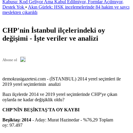
Kabusu: Kod Geliyor Ama Kabul Edilmiyor, Formlar Açılmıyor,
Destek Yok
•
Akın Gürlek: HSK incelemelerinde 84 hakim ve savcı
meslekten çıkarıldı
CHP'nin İstanbul ilçelerindeki oy
değişimi - İşte veriler ve analizi
Abone ol
demokrasigazetesi.com - (İSTANBUL) 2014 yerel seçimleri ile
2019 yerel seçimlerinin analizi
Bazı ilçelerde 2014 ve 2019 yerel seçimlerinde CHP'ye çıkan
oylarda ne kadar değişiklik oldu?
CHP'NİN BEŞİKTAŞ'TA OY KAYBI
Beşiktaş: 2014
- Aday: Murat Hazinedar - %76,29 Toplam
oy: 97.497