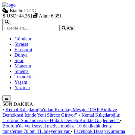
İstanbul
12°C
USD: 44.36
|
Altın: 6.351
Ara
Gündem
Siyaset
Ekonomi
Dünya
Spor
Magazin
Sinema
Teknoloji
Yaşam
Yazarlar
SON DAKİKA
•
Kemal Kılıçdaroğlu'ndan Kurultay Mesajı: "CHP Birlik ve
Demokrasi İçinde Yeni Sürece Giriyor"
•
Kemal Kılıçdaroğlu:
“Terörün Sonlanması ve Hukuk Devleti Birlikte Güçlenmeli”
•
Bodrum'da yeni sosyal medya modası: 10 dakikalık deniz
transferine 70 bin TL ödeyenler var
•
Facebook Hesap Kurtarma