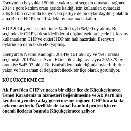
Esenyurt'ta beş yılda 150 bine yakın yeni seçmen olmasına rağmen
2014'e göre katılım oranı geride kaldığı için kullanılan oylardaki
artış 93 bin civarında kalıyor. İki partiye de bu oylar dağılmış olabilir
ama Bir de HDP'nin 2014'deki oy oranına bakalım.
HDP 2014 yerel seçimlerinde 34.066 oyla %9,90 oy almış. Bu
seçimde de CHP'yi desteklediklerini düşünürsek bu ilçede ilk kez oy
kullananların CHP'ye etkisi HDP'nin hali hazırdaki Esenyurt
oylarından daha fazla etki yapmış.
Esenyurt'ta Necmi Kadıoğlu 2014'te 161.698 oy ve %47 oranla
seçilmişti. 2019'da ise Azmi Ekinci ile aldığı oy sayısı 202.379 oy
oranı ise %45,93 oldu. Bu istatistiklere bakıldığında oylar birbirine
yakın ve her zaman el değiştirebilecek bir ilçe olarak görünüyor.
KÜÇÜKÇEKMECE
Ak Parti'den CHP'ye geçen bir diğer ilçe de Küçükçekmece.
Temel Karadeniz'in hizmetleri beğenilmesine ve Ak Parti'nin
kendisini yeniden aday göstermesine rağmen CHP burada da
oylarını arttırdı. Özellikle de kanal İstanbul projesi için en
önemli ilçelerin başında Küçükçekmece geliyor.