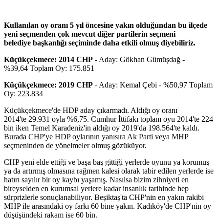
Kullanılan oy oranı 5 yıl öncesine yakın olduğundan bu ilçede
yeni seçmenden çok mevcut diğer partilerin seçmeni
belediye başkanlığı seçiminde daha etkili olmuş diyebiliriz.
Küçükçekmece: 2014 CHP
- Aday: Gökhan Gümüşdağ -
%39,64 Toplam Oy: 175.851
Küçükçekmece: 2019 CHP
- Aday: Kemal Çebi - %50,97 Toplam
Oy: 223.834
Küçükçekmece'de HDP aday çıkarmadı. Aldığı oy oranı
2014'te 29.931 oyla %6,75. Cumhur İttifakı toplam oyu 2014'te 224
bin iken Temel Karadeniz'in aldığı oy 2019'da 198.564'te kaldı.
Burada CHP'ye HDP oylarının yanısıra Ak Parti veya MHP
seçmeninden de yönelmeler olmuş gözüküyor.
CHP yeni elde ettiği ve başa baş gittiği yerlerde oyunu ya korumuş
ya da artırmış olmasına rağmen kalesi olarak tabir edilen yerlerde ise
hatırı sayılır bir oy kaybı yaşamış. Nasılsa bizim zihniyeti en
bireyselden en kurumsal yerlere kadar insanlık tarihinde hep
sürprizlerle sonuçlanabiliyor. Beşiktaş'ta CHP'nin en yakın rakibi
MHP ile arasındaki oy farkı 60 bine yakın. Kadıköy'de CHP'nin oy
düşüşündeki rakam ise 60 bin.