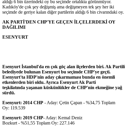
aldığı 6 bin üzerindeki oy bu seçimde ortalıkta görünmüyor.
Kadıköy'de çok şey değişmiş ama değişmeyen tek şey her iki
seçimde de geriye kalan diğer partilerin aldığı 6 bin civarındaki oy.
AK PARTİ'DEN CHP'YE GEÇEN İLÇELERDEKİ OY
DAĞILIMI
ESENYURT
Esenyurt İstanbul'da en çok göç alan ilçelerden biri. Ak Partili
belediyede bulunan Esenyurt bu seçimde CHP'ye geçti.
Esenyurt'ta HDP'nin aday çıkarmaması bunda en önemli
etkenlerden biri oldu. Ayrıca Esenyurt Ak Parti
teşkilatında yaşanan küskünlükler de CHP'nin ekmeğine yağ
sürdü.
Esenyurt: 2014 CHP
- Aday: Çetin Çapan - %34,75 Toplam
Oy: 119.539
Esenyurt: 2019
CHP
- Aday: Kemal Deniz
Bozkurt - %51,55 Toplam Oy: 227.146