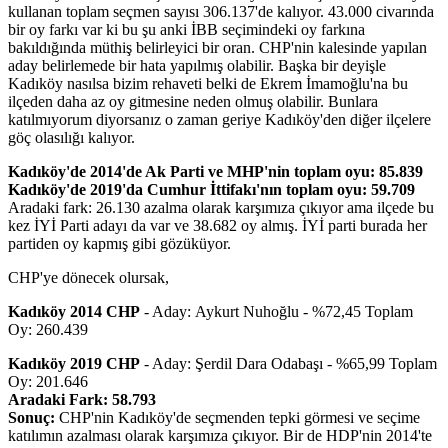
kullanan toplam seçmen sayısı 306.137'de kalıyor. 43.000 civarında
bir oy farkı var ki bu şu anki İBB seçimindeki oy farkına
bakıldığında müthiş belirleyici bir oran. CHP'nin kalesinde yapılan
aday belirlemede bir hata yapılmış olabilir. Başka bir deyişle
Kadıköy nasılsa bizim rehaveti belki de Ekrem İmamoğlu'na bu
ilçeden daha az oy gitmesine neden olmuş olabilir. Bunlara
katılmıyorum diyorsanız o zaman geriye Kadıköy'den diğer ilçelere
göç olasılığı kalıyor.
Kadıköy'de 2014'de Ak Parti ve MHP'nin toplam oyu: 85.839
Kadıköy'de 2019'da Cumhur İttifakı'nın toplam oyu: 59.709
Aradaki fark: 26.130 azalma olarak karşımıza çıkıyor ama ilçede bu
kez İYİ Parti adayı da var ve 38.682 oy almış. İYİ parti burada her
partiden oy kapmış gibi gözüküyor.
CHP'ye dönecek olursak,
Kadıköy 2014 CHP
- Aday: Aykurt Nuhoğlu - %72,45 Toplam
Oy: 260.439
Kadıköy 2019 CHP
- Aday: Şerdil Dara Odabaşı - %65,99 Toplam
Oy: 201.646
Aradaki Fark: 58.793
Sonuç:
CHP'nin Kadıköy'de seçmenden tepki görmesi ve seçime
katılımın azalması olarak karşımıza çıkıyor. Bir de HDP'nin 2014'te