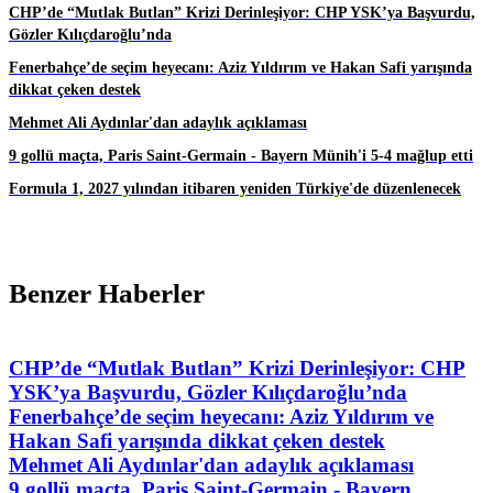
CHP’de “Mutlak Butlan” Krizi Derinleşiyor: CHP YSK’ya Başvurdu,
Gözler Kılıçdaroğlu’nda
Fenerbahçe’de seçim heyecanı: Aziz Yıldırım ve Hakan Safi yarışında
dikkat çeken destek
Mehmet Ali Aydınlar'dan adaylık açıklaması
9 gollü maçta, Paris Saint-Germain - Bayern Münih'i 5-4 mağlup etti
Formula 1, 2027 yılından itibaren yeniden Türkiye'de düzenlenecek
Benzer Haberler
CHP’de “Mutlak Butlan” Krizi Derinleşiyor: CHP
YSK’ya Başvurdu, Gözler Kılıçdaroğlu’nda
Fenerbahçe’de seçim heyecanı: Aziz Yıldırım ve
Hakan Safi yarışında dikkat çeken destek
Mehmet Ali Aydınlar'dan adaylık açıklaması
9 gollü maçta, Paris Saint-Germain - Bayern