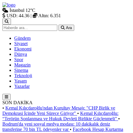
İstanbul
12°C
USD: 44.36
|
Altın: 6.351
Ara
Gündem
Siyaset
Ekonomi
Dünya
Spor
Magazin
Sinema
Teknoloji
Yaşam
Yazarlar
SON DAKİKA
•
Kemal Kılıçdaroğlu'ndan Kurultay Mesajı: "CHP Birlik ve
Demokrasi İçinde Yeni Sürece Giriyor"
•
Kemal Kılıçdaroğlu:
“Terörün Sonlanması ve Hukuk Devleti Birlikte Güçlenmeli”
•
Bodrum'da yeni sosyal medya modası: 10 dakikalık deniz
transferine 70 bin TL ödeyenler var
•
Facebook Hesap Kurtarma