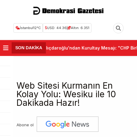
İstanbul
12°C
USD: 44.36
|
Altın: 6.351
•
Kemal Kılıçdaroğlu'ndan Kurultay Mesajı: "CHP Birli
SON DAKİKA
Web Sitesi Kurmanın En
Kolay Yolu: Wesiku ile 10
Dakikada Hazır!
Abone ol