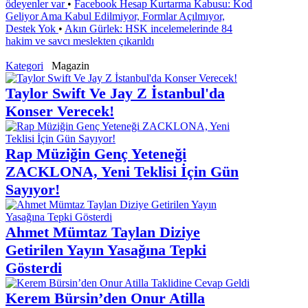
ödeyenler var
•
Facebook Hesap Kurtarma Kabusu: Kod
Geliyor Ama Kabul Edilmiyor, Formlar Açılmıyor,
Destek Yok
•
Akın Gürlek: HSK incelemelerinde 84
hakim ve savcı meslekten çıkarıldı
Kategori
Magazin
Taylor Swift Ve Jay Z İstanbul'da
Konser Verecek!
Rap Müziğin Genç Yeteneği
ZACKLONA, Yeni Teklisi İçin Gün
Sayıyor!
Ahmet Mümtaz Taylan Diziye
Getirilen Yayın Yasağına Tepki
Gösterdi
Kerem Bürsin’den Onur Atilla