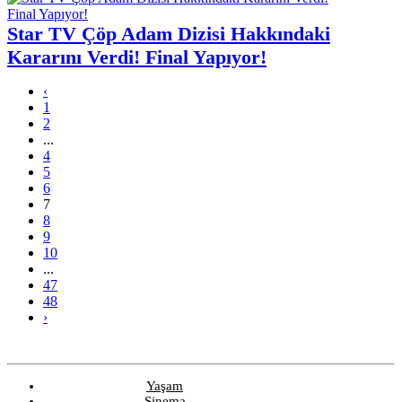
Star TV Çöp Adam Dizisi Hakkındaki
Kararını Verdi! Final Yapıyor!
‹
1
2
...
4
5
6
7
8
9
10
...
47
48
›
Yaşam
Sinema