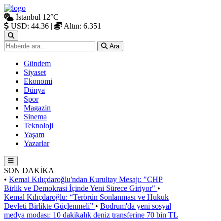
İstanbul
12°C
USD: 44.36
|
Altın: 6.351
Ara
Gündem
Siyaset
Ekonomi
Dünya
Spor
Magazin
Sinema
Teknoloji
Yaşam
Yazarlar
SON DAKİKA
•
Kemal Kılıçdaroğlu'ndan Kurultay Mesajı: "CHP
Birlik ve Demokrasi İçinde Yeni Sürece Giriyor"
•
Kemal Kılıçdaroğlu: “Terörün Sonlanması ve Hukuk
Devleti Birlikte Güçlenmeli”
•
Bodrum'da yeni sosyal
medya modası: 10 dakikalık deniz transferine 70 bin TL