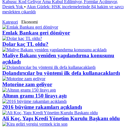
Kabusu: Kod Geliyor Ama Kabul Edilmiyor, Formlar Açılmıyor,
Destek Yok
•
Akın Gürlek: HSK incelemelerinde 84 hakim ve savcı
meslekten çıkarıldı
Kategori
Ekonomi
Emlak Bankası geri dönüyor
Dolar kaç TL oldu?
Maliye Bakanı yeniden yapılandırma konusunu
açıkladı
Dolandırıcılar bu yöntemi ilk defa kullanacaklardı
Motorine zam geliyor
Altının gramı 150 lirayı aştı
2016 büyüme rakamları açıklandı
Ali Koç, Yapı Kredi Yönetim Kurulu Başkanı oldu