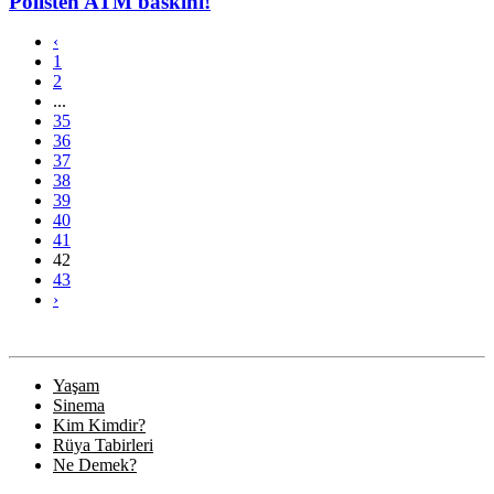
Polisten ATM baskını!
‹
1
2
...
35
36
37
38
39
40
41
42
43
›
Yaşam
Sinema
Kim Kimdir?
Rüya Tabirleri
Ne Demek?