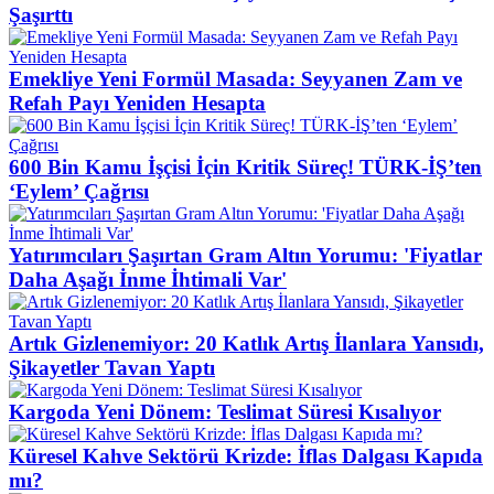
Şaşırttı
Emekliye Yeni Formül Masada: Seyyanen Zam ve
Refah Payı Yeniden Hesapta
600 Bin Kamu İşçisi İçin Kritik Süreç! TÜRK-İŞ’ten
‘Eylem’ Çağrısı
Yatırımcıları Şaşırtan Gram Altın Yorumu: 'Fiyatlar
Daha Aşağı İnme İhtimali Var'
Artık Gizlenemiyor: 20 Katlık Artış İlanlara Yansıdı,
Şikayetler Tavan Yaptı
Kargoda Yeni Dönem: Teslimat Süresi Kısalıyor
Küresel Kahve Sektörü Krizde: İflas Dalgası Kapıda
mı?