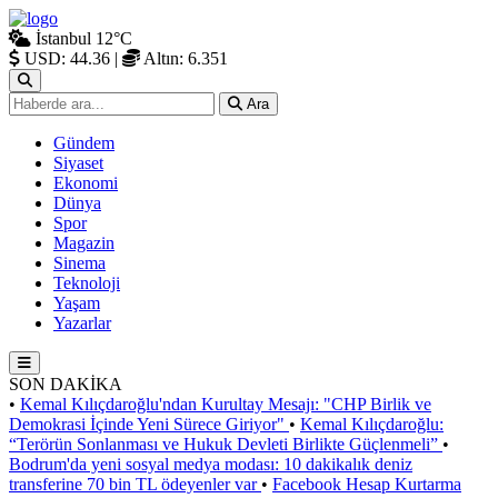
İstanbul
12°C
USD: 44.36
|
Altın: 6.351
Ara
Gündem
Siyaset
Ekonomi
Dünya
Spor
Magazin
Sinema
Teknoloji
Yaşam
Yazarlar
SON DAKİKA
•
Kemal Kılıçdaroğlu'ndan Kurultay Mesajı: "CHP Birlik ve
Demokrasi İçinde Yeni Sürece Giriyor"
•
Kemal Kılıçdaroğlu:
“Terörün Sonlanması ve Hukuk Devleti Birlikte Güçlenmeli”
•
Bodrum'da yeni sosyal medya modası: 10 dakikalık deniz
transferine 70 bin TL ödeyenler var
•
Facebook Hesap Kurtarma