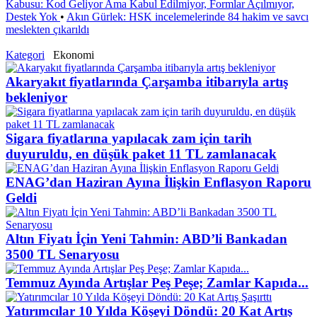
Kabusu: Kod Geliyor Ama Kabul Edilmiyor, Formlar Açılmıyor,
Destek Yok
•
Akın Gürlek: HSK incelemelerinde 84 hakim ve savcı
meslekten çıkarıldı
Kategori
Ekonomi
Akaryakıt fiyatlarında Çarşamba itibarıyla artış
bekleniyor
Sigara fiyatlarına yapılacak zam için tarih
duyuruldu, en düşük paket 11 TL zamlanacak
ENAG’dan Haziran Ayına İlişkin Enflasyon Raporu
Geldi
Altın Fiyatı İçin Yeni Tahmin: ABD’li Bankadan
3500 TL Senaryosu
Temmuz Ayında Artışlar Peş Peşe; Zamlar Kapıda...
Yatırımcılar 10 Yılda Köşeyi Döndü: 20 Kat Artış