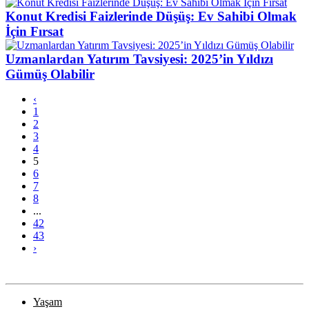
Konut Kredisi Faizlerinde Düşüş: Ev Sahibi Olmak
İçin Fırsat
Uzmanlardan Yatırım Tavsiyesi: 2025’in Yıldızı
Gümüş Olabilir
‹
1
2
3
4
5
6
7
8
...
42
43
›
Yaşam