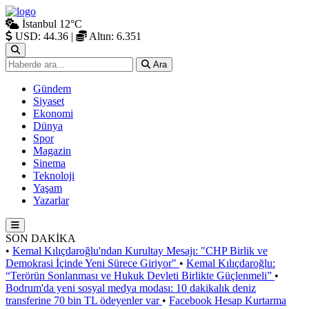
İstanbul
12°C
USD: 44.36
|
Altın: 6.351
Ara
Gündem
Siyaset
Ekonomi
Dünya
Spor
Magazin
Sinema
Teknoloji
Yaşam
Yazarlar
SON DAKİKA
•
Kemal Kılıçdaroğlu'ndan Kurultay Mesajı: "CHP Birlik ve
Demokrasi İçinde Yeni Sürece Giriyor"
•
Kemal Kılıçdaroğlu:
“Terörün Sonlanması ve Hukuk Devleti Birlikte Güçlenmeli”
•
Bodrum'da yeni sosyal medya modası: 10 dakikalık deniz
transferine 70 bin TL ödeyenler var
•
Facebook Hesap Kurtarma