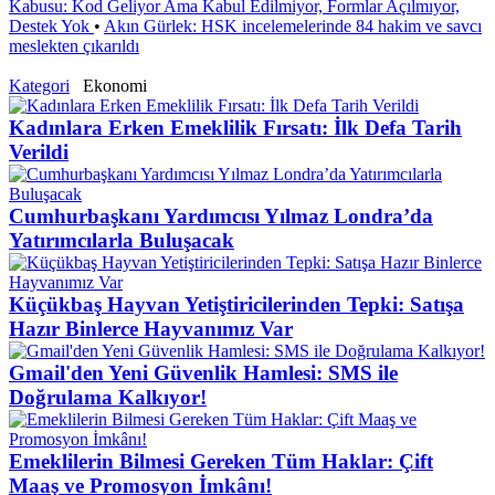
Kabusu: Kod Geliyor Ama Kabul Edilmiyor, Formlar Açılmıyor,
Destek Yok
•
Akın Gürlek: HSK incelemelerinde 84 hakim ve savcı
meslekten çıkarıldı
Kategori
Ekonomi
Kadınlara Erken Emeklilik Fırsatı: İlk Defa Tarih
Verildi
Cumhurbaşkanı Yardımcısı Yılmaz Londra’da
Yatırımcılarla Buluşacak
Küçükbaş Hayvan Yetiştiricilerinden Tepki: Satışa
Hazır Binlerce Hayvanımız Var
Gmail'den Yeni Güvenlik Hamlesi: SMS ile
Doğrulama Kalkıyor!
Emeklilerin Bilmesi Gereken Tüm Haklar: Çift
Maaş ve Promosyon İmkânı!