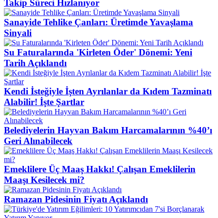
Takip Süreci Hızlanıyor
Sanayide Tehlike Çanları: Üretimde Yavaşlama
Sinyali
Su Faturalarında 'Kirleten Öder' Dönemi: Yeni
Tarih Açıklandı
Kendi İsteğiyle İşten Ayrılanlar da Kıdem Tazminatı
Alabilir! İşte Şartlar
Belediyelerin Hayvan Bakım Harcamalarının %40’ı
Geri Alınabilecek
Emeklilere Üç Maaş Hakkı! Çalışan Emeklilerin
Maaşı Kesilecek mi?
Ramazan Pidesinin Fiyatı Açıklandı