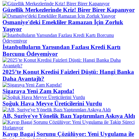
Güzellik Merkezlerinde Kriz! Birer Birer Kapanıyor
Osmaniye'deki Emekliler Ramazan İçin Zorluk
Yaşıyor
İstanbulluların Yarısından Fazlası Kredi Kartı
Borcunu Ödeyemiyor
2025’te Konut Kredisi Faizleri Düştü: Hangi Banka
Daha Avantajlı?
Sigaraya Yeni Zam Kapıda!
Soğuk Hava Meyve Üreticilerini Vurdu
AB, Suriye'ye Yönelik Bazı Yaptırımları Askıya Aldı
Kayıp Bagaj Sorunu Çözülüyor: Yeni Uygulama ile