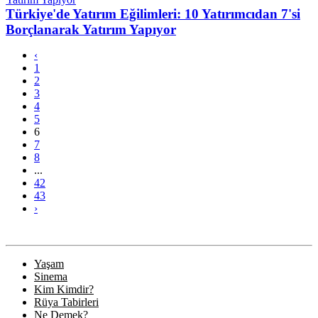
Türkiye'de Yatırım Eğilimleri: 10 Yatırımcıdan 7'si
Borçlanarak Yatırım Yapıyor
‹
1
2
3
4
5
6
7
8
...
42
43
›
Yaşam
Sinema
Kim Kimdir?
Rüya Tabirleri
Ne Demek?