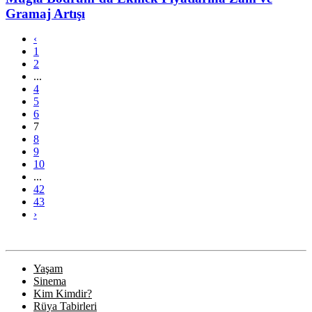
Gramaj Artışı
‹
1
2
...
4
5
6
7
8
9
10
...
42
43
›
Yaşam
Sinema
Kim Kimdir?
Rüya Tabirleri