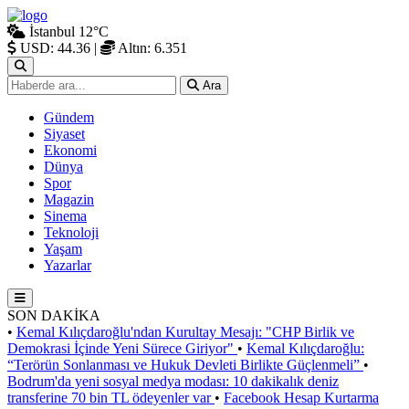
İstanbul
12°C
USD: 44.36
|
Altın: 6.351
Ara
Gündem
Siyaset
Ekonomi
Dünya
Spor
Magazin
Sinema
Teknoloji
Yaşam
Yazarlar
SON DAKİKA
•
Kemal Kılıçdaroğlu'ndan Kurultay Mesajı: "CHP Birlik ve
Demokrasi İçinde Yeni Sürece Giriyor"
•
Kemal Kılıçdaroğlu:
“Terörün Sonlanması ve Hukuk Devleti Birlikte Güçlenmeli”
•
Bodrum'da yeni sosyal medya modası: 10 dakikalık deniz
transferine 70 bin TL ödeyenler var
•
Facebook Hesap Kurtarma